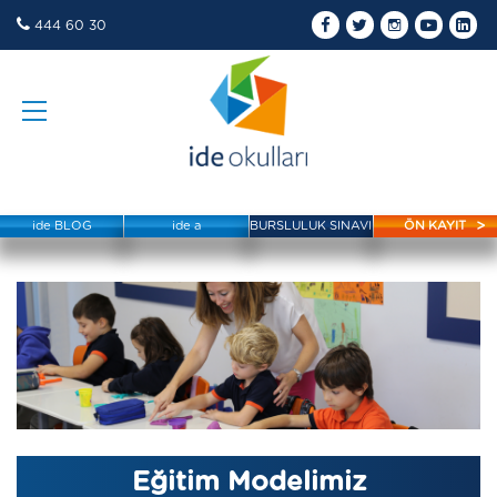
444 60 30
ide BLOG
ide a
BURSLULUK SINAVI
ÖN KAYIT
Eğitim Modelimiz