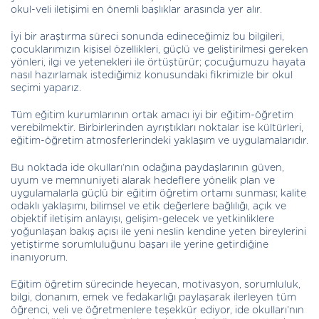
okul-veli iletişimi en önemli başlıklar arasında yer alır.
İyi bir araştırma süreci sonunda edineceğimiz bu bilgileri,
çocuklarımızın kişisel özellikleri, güçlü ve geliştirilmesi gereken
yönleri, ilgi ve yetenekleri ile örtüştürür; çocuğumuzu hayata
nasıl hazırlamak istediğimiz konusundaki fikrimizle bir okul
seçimi yaparız.
Tüm eğitim kurumlarının ortak amacı iyi bir eğitim-öğretim
verebilmektir. Birbirlerinden ayrıştıkları noktalar ise kültürleri,
eğitim-öğretim atmosferlerindeki yaklaşım ve uygulamalarıdır.
Bu noktada ide okulları’nın odağına paydaşlarının güven,
uyum ve memnuniyeti alarak hedeflere yönelik plan ve
uygulamalarla güçlü bir eğitim öğretim ortamı sunması; kalite
odaklı yaklaşımı, bilimsel ve etik değerlere bağlılığı, açık ve
objektif iletişim anlayışı, gelişim-gelecek ve yetkinliklere
yoğunlaşan bakış açısı ile yeni neslin kendine yeten bireylerini
yetiştirme sorumluluğunu başarı ile yerine getirdiğine
inanıyorum.
Eğitim öğretim sürecinde heyecan, motivasyon, sorumluluk,
bilgi, donanım, emek ve fedakarlığı paylaşarak ilerleyen tüm
öğrenci, veli ve öğretmenlere teşekkür ediyor, ide okulları’nın