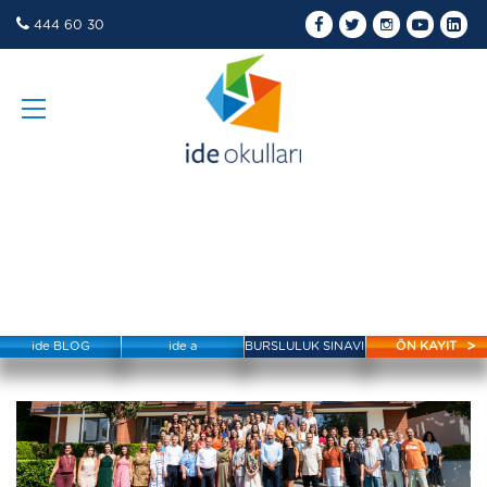
444 60 30
ide BLOG
ide a
BURSLULUK SINAVI
ÖN KAYIT