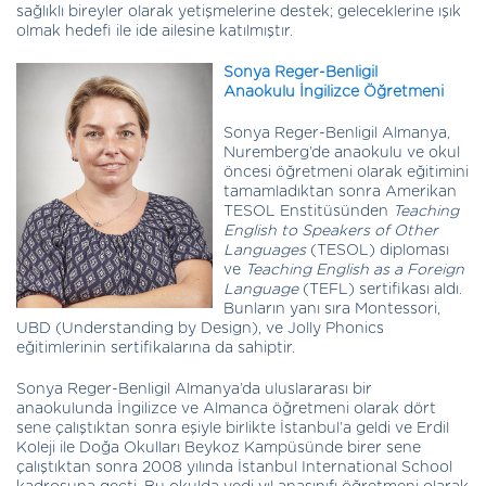
sağlıklı bireyler olarak yetişmelerine destek; geleceklerine ışık
olmak hedefi ile ide ailesine katılmıştır.
Sonya Reger-Benligil
Anaokulu İngilizce Öğretmeni
Sonya Reger-Benligil Almanya,
Nuremberg’de anaokulu ve okul
öncesi öğretmeni olarak eğitimini
tamamladıktan sonra Amerikan
TESOL Enstitüsünden
Teaching
English to Speakers of Other
Languages
(TESOL) diploması
ve
Teaching English as a Foreign
Language
(TEFL) sertifikası aldı.
Bunların yanı sıra Montessori,
UBD (Understanding by Design), ve Jolly Phonics
eğitimlerinin sertifikalarına da sahiptir.
Sonya Reger-Benligil Almanya’da uluslararası bir
anaokulunda İngilizce ve Almanca öğretmeni olarak dört
sene çalıştıktan sonra eşiyle birlikte İstanbul’a geldi ve Erdil
Koleji ile Doğa Okulları Beykoz Kampüsünde birer sene
çalıştıktan sonra 2008 yılında İstanbul International School