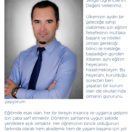
Sevgili Öğrencilerim,
Değerli Velilerimiz,
Ülkemizin aydın bir
geleceğe sahip
olabilmesi için eğitim
felsefesinin mutlaka
başarılı ve nitelikli
olması gerektiği
bilinci ile mesleğe
başladığım günden
itibaren aynı eğitim
heyecanını
hissetmekteyim. Bu
heyecanı, kurulduğu
süreçten beri
yaşatan bir kurum
olan ide okulları’nda
olmanın gururunu
yaşıyorum.
Eğitimde esas olan, her bir bireyin insanca ve uygarca gelişimi
için çaba sarf etmektir. Dönemin şartlarına uygun şekilde
yeniliklere açık olmaktır. Her öğrencinin biricik olduğunun
farkında olarak hem akademik hem de yaşam başarısı için yol