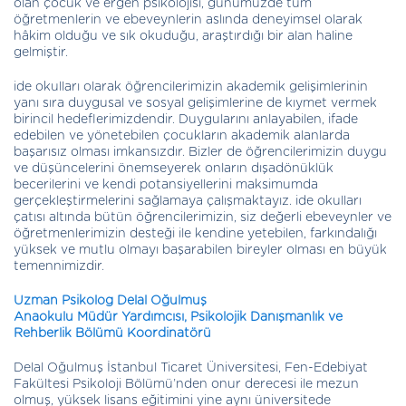
olan çocuk ve ergen psikolojisi, günümüzde tüm
öğretmenlerin ve ebeveynlerin aslında deneyimsel olarak
hâkim olduğu ve sık okuduğu, araştırdığı bir alan haline
gelmiştir.
ide okulları olarak öğrencilerimizin akademik gelişimlerinin
yanı sıra duygusal ve sosyal gelişimlerine de kıymet vermek
birincil hedeflerimizdendir. Duygularını anlayabilen, ifade
edebilen ve yönetebilen çocukların akademik alanlarda
başarısız olması imkansızdır. Bizler de öğrencilerimizin duygu
ve düşüncelerini önemseyerek onların dışadönüklük
becerilerini ve kendi potansiyellerini maksimumda
gerçekleştirmelerini sağlamaya çalışmaktayız. ide okulları
çatısı altında bütün öğrencilerimizin, siz değerli ebeveynler ve
öğretmenlerimizin desteği ile kendine yetebilen, farkındalığı
yüksek ve mutlu olmayı başarabilen bireyler olması en büyük
temennimizdir.
Uzman Psikolog Delal Oğulmuş
Anaokulu Müdür Yardımcısı, Psikolojik Danışmanlık ve
Rehberlik Bölümü Koordinatörü
Delal Oğulmuş İstanbul Ticaret Üniversitesi, Fen-Edebiyat
Fakültesi Psikoloji Bölümü’nden onur derecesi ile mezun
olmuş, yüksek lisans eğitimini yine aynı üniversitede