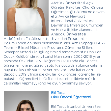
Atatürk Üniversitesi Açık
Öğretim Fakültesi Okul Öncesi
Öğretmenliği Bölümü’ne devam
etti. Ayrıca Newport
International Üniversitesi
Davranış Bilimleri Bölümü’nden
ve Halkla İlişkiler alanında da
Anadolu Üniversitesi
Açıköğretim Fakültesi İktisadi ve İdari Programlar
Bölümü’nden önlisans diplomalarını aldı. Arzu Şapoğlu PASS
Teorisi – Bilişsel Müdahale Programı, Öğrenme Stilleri,
Scamper Metodu ile ilgili eğitimleri tamamlamıştır. Pon Pon
Çocuk Kulübü’nde iki yıl çalıştıktan sonra 2002-2016 yılları
arasında Üsküdar SEV İlköğretim Okulu’nda okul öncesi
öğretmeni olarak görev yaptı. İkiz çocukları olunca çalışma
hayatına kısa bir süre ara vermek zorunda kalan Arzu
Şapoğlu 2019 yılında ide okulları okul öncesi öğrencileri ile
buluştu. Öğrencileri ile Orff destekli etkinliklerle müzik
çalışmaları yapmayı, rond ve oyun oynamayı seviyor.
Elif Taşçı
Okul Öncesi Öğretmeni
Elif Taşçı, İstanbul Üniversitesi