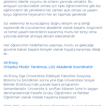
gösterici liderlik vizyonu ile onların yanında olmaktır. Bu
anlayışın sürdürülebilir olması için tıpkı öğrencilerimiz gibi biz
eğitimcilerin de yeniliklere her zaman açık olması ve yaşam
boyu öğrenme heyecanını her an taşıması gereklidir.
Siz velilerimiz ile kuracağımız doğru iletişim ve iş birliği
sayesinde de çocuklarımız akademik olarak başarılı, özgüvenli
ve temel yaşam becerilerini kazanmış mutlu bir birey olma
yolunda adımlar atmaya devam edeceklerdir.
Her öğrencimin hedeflerine ulaşması, mutlu ve geleceğe
güvenle bakan başarılı bireyler olarak hayata karışması dileği
ile…
Ali Ersoy
Ortaokul Müdür Yardımcısı, LGS Akademik Koordinatör
Ali Ersoy, Ege Üniversitesi Edebiyat Fakültesi Sosyoloji
Bölümü’nü bitirdikten sonra yine Ege Üniversitesi Sosyal
Bilimler Enstitüsü’nde yüksek lisans programını
tamamlamıştır. Üniversite 4. sınıftan itibaren İzmir’in saygın
dershanelerinde Felsefe Grubu Öğretmeni ve Rehber
Öğretmen olarak meslek hayatına başlamıştır.