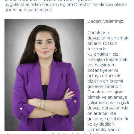
uygulamalarından sorumlu Eğitim Direktör Yardımcısı olarak
görevine devam ediyor.
Değerli Velilerimiz,
Çocukların
duygularını anlamak,
onların sözsüz
iletişimde
kullandıkları gizli
mesajları keşfetmek
ve maksimum
potansiyellerini
ortaya çıkarmak
bizlerin en önemli
görevlerindendir.
Çocuk psikolojisini
bilmek ve anlamaya
çalışmak onların gizli
duygu dünyalarında
onlarla birlikte
gezintiye çıkabilmek
kolay değildir.
Uzmanlık alanım