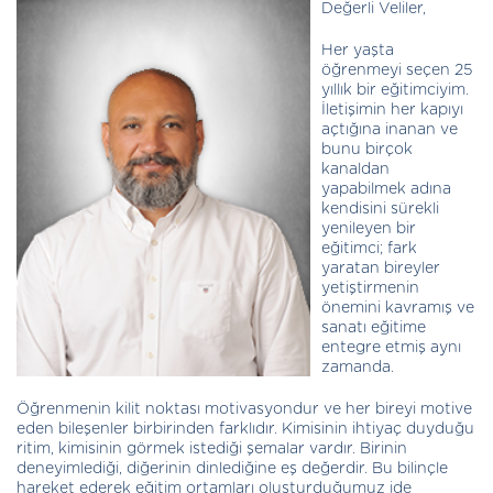
Değerli Veliler,
Her yaşta
öğrenmeyi seçen 25
yıllık bir eğitimciyim.
İletişimin her kapıyı
açtığına inanan ve
bunu birçok
kanaldan
yapabilmek adına
kendisini sürekli
yenileyen bir
eğitimci; fark
yaratan bireyler
yetiştirmenin
önemini kavramış ve
sanatı eğitime
entegre etmiş aynı
zamanda.
Öğrenmenin kilit noktası motivasyondur ve her bireyi motive
eden bileşenler birbirinden farklıdır. Kimisinin ihtiyaç duyduğu
ritim, kimisinin görmek istediği şemalar vardır. Birinin
deneyimlediği, diğerinin dinlediğine eş değerdir. Bu bilinçle
hareket ederek eğitim ortamları oluşturduğumuz ide