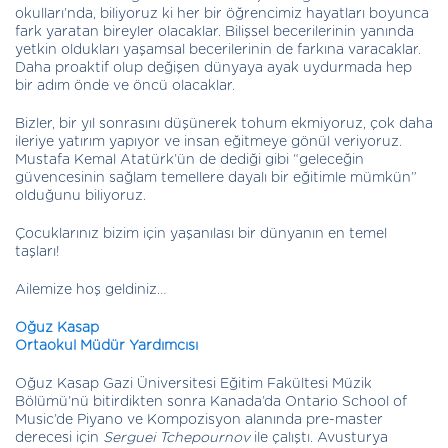
okulları’nda, biliyoruz ki her bir öğrencimiz hayatları boyunca
fark yaratan bireyler olacaklar. Bilişsel becerilerinin yanında
yetkin oldukları yaşamsal becerilerinin de farkına varacaklar.
Daha proaktif olup değişen dünyaya ayak uydurmada hep
bir adım önde ve öncü olacaklar.
Bizler, bir yıl sonrasını düşünerek tohum ekmiyoruz, çok daha
ileriye yatırım yapıyor ve insan eğitmeye gönül veriyoruz.
Mustafa Kemal Atatürk’ün de dediği gibi “geleceğin
güvencesinin sağlam temellere dayalı bir eğitimle mümkün”
olduğunu biliyoruz.
Çocuklarınız bizim için yaşanılası bir dünyanın en temel
taşları!
Ailemize hoş geldiniz…
Oğuz Kasap
Ortaokul Müdür Yardımcısı
Oğuz Kasap Gazi Üniversitesi Eğitim Fakültesi Müzik
Bölümü’nü bitirdikten sonra Kanada’da Ontario School of
Music’de Piyano ve Kompozisyon alanında pre-master
derecesi için
Serguei Tchepournov
ile çalıştı. Avusturya