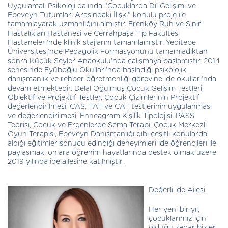
Uygulamalı Psikoloji dalında “Çocuklarda Dil Gelişimi ve
Ebeveyn Tutumları Arasındaki İlişki” konulu proje ile
tamamlayarak uzmanlığını almıştır. Erenköy Ruh ve Sinir
Hastalıkları Hastanesi ve Cerrahpaşa Tıp Fakültesi
Hastaneleri’nde klinik stajlarını tamamlamıştır. Yeditepe
Üniversitesi’nde Pedagojik Formasyonunu tamamladıktan
sonra Küçük Şeyler Anaokulu’nda çalışmaya başlamıştır. 2014
senesinde Eyüboğlu Okulları’nda başladığı psikolojik
danışmanlık ve rehber öğretmenliği görevine ide okulları’nda
devam etmektedir. Delal Oğulmuş Çocuk Gelişim Testleri,
Objektif ve Projektif Testler, Çocuk Çizimlerinin Projektif
değerlendirilmesi, CAS, TAT ve CAT testlerinin uygulanması
ve değerlendirilmesi, Enneagram Kişilik Tipolojisi, PASS
Teorisi, Çocuk ve Ergenlerde Şema Terapi, Çocuk Merkezli
Oyun Terapisi, Ebeveyn Danışmanlığı gibi çeşitli konularda
aldığı eğitimler sonucu edindiği deneyimleri ide öğrencileri ile
paylaşmak, onlara öğrenim hayatlarında destek olmak üzere
2019 yılında ide ailesine katılmıştır.
Değerli ide Ailesi,
Her yeni bir yıl,
çocuklarımız için
olduğu kadar bizler