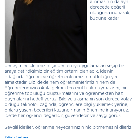
alınmasının da aynı
derecede değerli
olduğuna inanarak,
bugüne kadar
deneyimlediklerimizin içinden en iyi uygulamaları seçip bir
araya getirdiğimiz bir eğitim ortamı planladık. ide’nin
odağında öğrenci ve öğretmenlerimizin mutluluğu yer
almaktadır. Biz ide’de hem öğretmenlerimizin hem de
öğrencilerimizin okula gelmekten mutluluk duymalarını, bir
öğrenme topluluğu oluşturmalarını ve öğrenmekten haz
duymalarını hedefliyoruz. Bilgiye ulaşmanın son derece kolay
olduğu teknoloji çağında, öğrencilere bilgi yüklemek yerine,
onlara yaşam becerileri kazandırmanın önemine inanıyoruz.
ide’de her öğrenci değerlidir, güvendedir ve saygı görür.
Sevgili ide’liler, öğrenme heyecanınızın hiç bitmemesini dileriz.