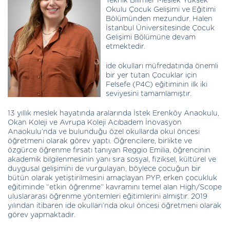
Teknik Bilimler Meslek Yüksek
Okulu Çocuk Gelişimi ve Eğitimi
Bölümünden mezundur. Halen
İstanbul Üniversitesinde Çocuk
Gelişimi Bölümüne devam
etmektedir.
ide okulları müfredatında önemli
bir yer tutan Çocuklar için
Felsefe (P4C) eğitiminin ilk iki
seviyesini tamamlamıştır.
13 yıllık meslek hayatında aralarında İstek Erenköy Anaokulu,
Okan Koleji ve Avrupa Koleji Acıbadem İnovasyon
Anaokulu’nda ve bulunduğu özel okullarda okul öncesi
öğretmeni olarak görev yaptı. Öğrencilere, birlikte ve
özgürce öğrenme fırsatı tanıyan Reggio Emilia, öğrencinin
akademik bilgilenmesinin yanı sıra sosyal, fiziksel, kültürel ve
duygusal gelişimini de vurgulayan, böylece çocuğun bir
bütün olarak yetiştirilmesini amaçlayan PYP, erken çocukluk
eğitiminde “etkin öğrenme” kavramını temel alan High/Scope
uluslararası öğrenme yöntemleri eğitimlerini almıştır. 2019
yılından itibaren ide okulları’nda okul öncesi öğretmeni olarak
görev yapmaktadır.