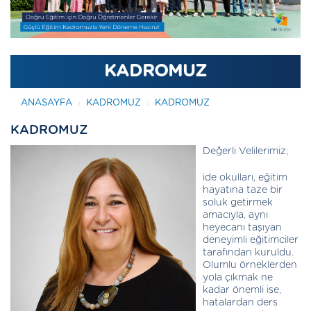
KADROMUZ
ANASAYFA
KADROMUZ
KADROMUZ
KADROMUZ
Değerli Velilerimiz,
ide okulları, eğitim
hayatına taze bir
soluk getirmek
amacıyla, aynı
heyecanı taşıyan
deneyimli eğitimciler
tarafından kuruldu.
Olumlu örneklerden
yola çıkmak ne
kadar önemli ise,
hatalardan ders