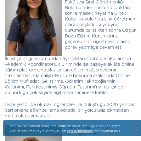
Fakültesi Sınıf Öğretmenliği
Bölümü’nden mezun olduktan
sonra meslek hayatına Biltek
Koleji ilkokulu’nda sınıf öğretmeni
olarak başladı. İki yıl aynı
kurumda çalıştıktan sonra Özgür
Boza Eğitim Kurumlarına
geçerek sınıf öğretmeni olarak
görev yapmaya devam etti.
İki yıl çalıştığı kurumundan ayrıldıktan sonra ide okullarında
Akademik Koordinatörlük Biriminde işe başlayarak ide online
eğitim platformunda kullanılan eğitim malzemelerinin
hazırlanmasında çalıştı. Bu süre boyunca aralarında Online
Eğitim Müfredatı Geliştirme, Öğretim Teknolojilerinin
Kullanımı, Farklılaştırılmış Öğretim Tasarımı’nın da içinde
bulunduğu çok sayıda eğitim ve seminere katıldı.
Ayşe Şenol ide okulları öğrencileri ile buluştuğu 2020 yılından
beri onlarla eğlenceli ama öğretici bir yolculuğa çıkmaktan
mutluluk duymaktadır.
×
Veri politikasındaki amaçlarla sınırlı ve mevzuata uygun şekilde çerez
Gamze Kalıpcı Yılmaz
konumlandırmaktayız. Detaylar için
veri politikamızı
inceleyebilirsiniz.
Sınıf Öğretmeni