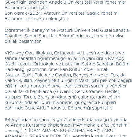
Güvenliğini ardından Anadolu Üniversitesi Yerel Yönetimler
Bölümünü bitirmiştir.
Son olarak (2024) Atatürk Üniversitesi Sağlık Yönetimi
Bölümünden mezun olmuştur.
Öğretmenlik deneyimine Atatürk Üniversitesi Güzel Sanatlar
Fakültesi Sahne Sanatları Bölümü’nde araştırma görevlisi
olarak başlamıştır.
VKV Koç Özel İlkokulu, Ortaokulu ve Lisesi’nde drama ve
sahne sanatları öğretmeni görevlerinin yanı sıra VKV Koç
Özel İlkokulu-Ortaokulu ve Lisesi’nin Sahne Sanatları Bölüm
Başkanlığı yapmıştır. Amerikan Kültür Koleji, Irmak
Okulları, Saint Pulcherie Okulları, Bahçeşehir Koleji, Terakki
Vakfı Okulları, Zeynep Mutlu Eğitim Vakfı, gibi pek çok değerli
eğitimi kurumunda eğitimci, idari işlerden sorumlu yönetici
olarak farklı başlıklarda (Güvenlik, Servis Yemek, Geziler,
Kulüpler Tören, Branşlar, Akademi) çalışmış, farklı eğitim
kurumlarında acil durum yöneticiliği, öğrenci kulüpleri
dahilinde Genç AKUT Aktivite Eğitmenliği yapmıştır.
1995 yılından bu yana Doğal Afetlere Müdahale gruplarında
ve Arama Kurtarma ekiplerinde (MAY mahalle afet yönetimi
derneği), (LİDAM ARAMA-KURTARMA EKİBİ), (AKUT
ARAMA–KURTARMA DERNEĞİ) yönetim kurulu üyesi, üye,