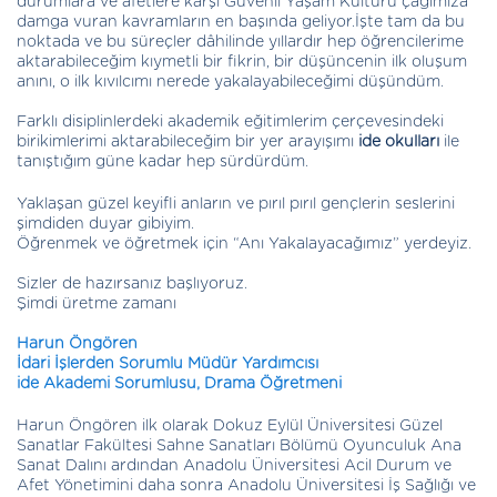
durumlara ve afetlere karşı Güvenli Yaşam Kültürü çağımıza
damga vuran kavramların en başında geliyor.İşte tam da bu
noktada ve bu süreçler dâhilinde yıllardır hep öğrencilerime
aktarabileceğim kıymetli bir fikrin, bir düşüncenin ilk oluşum
anını, o ilk kıvılcımı nerede yakalayabileceğimi düşündüm.
Farklı disiplinlerdeki akademik eğitimlerim çerçevesindeki
birikimlerimi aktarabileceğim bir yer arayışımı
ide okulları
ile
tanıştığım güne kadar hep sürdürdüm.
Yaklaşan güzel keyifli anların ve pırıl pırıl gençlerin seslerini
şimdiden duyar gibiyim.
Öğrenmek ve öğretmek için “Anı Yakalayacağımız” yerdeyiz.
Sizler de hazırsanız başlıyoruz.
Şimdi üretme zamanı
Harun Öngören
İdari İşlerden Sorumlu Müdür Yardımcısı
ide Akademi Sorumlusu, Drama Öğretmeni
Harun Öngören ilk olarak Dokuz Eylül Üniversitesi Güzel
Sanatlar Fakültesi Sahne Sanatları Bölümü Oyunculuk Ana
Sanat Dalını ardından Anadolu Üniversitesi Acil Durum ve
Afet Yönetimini daha sonra Anadolu Üniversitesi İş Sağlığı ve