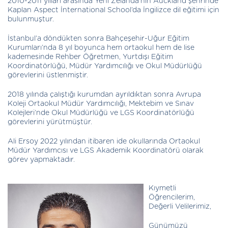
2010-2011 yılları arasında Yeni Zelanda’nın Auckland şehrinde
Kaplan Aspect İnternational School’da İngilizce dil eğitimi için
bulunmuştur.
İstanbul’a döndükten sonra Bahçeşehir-Uğur Eğitim
Kurumları’nda 8 yıl boyunca hem ortaokul hem de lise
kademesinde Rehber Öğretmen, Yurtdışı Eğitim
Koordinatörlüğü, Müdür Yardımcılığı ve Okul Müdürlüğü
görevlerini üstlenmiştir.
2018 yılında çalıştığı kurumdan ayrıldıktan sonra Avrupa
Koleji Ortaokul Müdür Yardımcılığı, Mektebim ve Sınav
Kolejleri’nde Okul Müdürlüğü ve LGS Koordinatörlüğü
görevlerini yürütmüştür.
Ali Ersoy 2022 yılından itibaren ide okullarında Ortaokul
Müdür Yardımcısı ve LGS Akademik Koordinatörü olarak
görev yapmaktadır.
Kıymetli
Öğrencilerim,
Değerli Velilerimiz,
Günümüzü