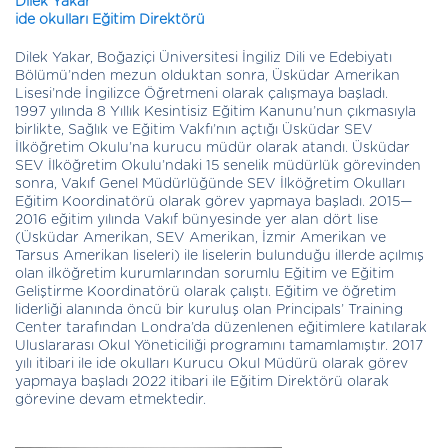
Dilek Yakar
ide okulları Eğitim Direktörü
Dilek Yakar, Boğaziçi Üniversitesi İngiliz Dili ve Edebiyatı
Bölümü’nden mezun olduktan sonra, Üsküdar Amerikan
Lisesi’nde İngilizce Öğretmeni olarak çalışmaya başladı.
1997 yılında 8 Yıllık Kesintisiz Eğitim Kanunu’nun çıkmasıyla
birlikte, Sağlık ve Eğitim Vakfı’nın açtığı Üsküdar SEV
İlköğretim Okulu’na kurucu müdür olarak atandı. Üsküdar
SEV İlköğretim Okulu’ndaki 15 senelik müdürlük görevinden
sonra, Vakıf Genel Müdürlüğünde SEV İlköğretim Okulları
Eğitim Koordinatörü olarak görev yapmaya başladı. 2015—
2016 eğitim yılında Vakıf bünyesinde yer alan dört lise
(Üsküdar Amerikan, SEV Amerikan, İzmir Amerikan ve
Tarsus Amerikan liseleri) ile liselerin bulunduğu illerde açılmış
olan ilköğretim kurumlarından sorumlu Eğitim ve Eğitim
Geliştirme Koordinatörü olarak çalıştı. Eğitim ve öğretim
liderliği alanında öncü bir kuruluş olan Principals’ Training
Center tarafından Londra’da düzenlenen eğitimlere katılarak
Uluslararası Okul Yöneticiliği programını tamamlamıştır. 2017
yılı itibari ile ide okulları Kurucu Okul Müdürü olarak görev
yapmaya başladı 2022 itibari ile Eğitim Direktörü olarak
görevine devam etmektedir.