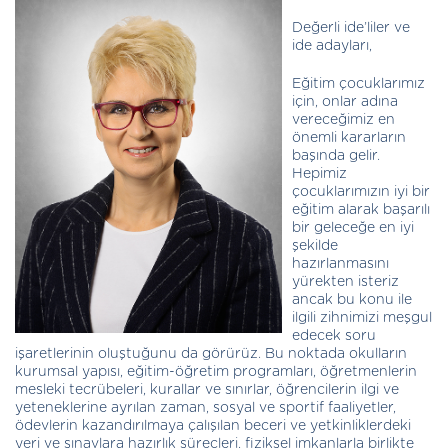
Değerli ide’liler ve
ide adayları,
Eğitim çocuklarımız
için, onlar adına
vereceğimiz en
önemli kararların
başında gelir.
Hepimiz
çocuklarımızın iyi bir
eğitim alarak başarılı
bir geleceğe en iyi
şekilde
hazırlanmasını
yürekten isteriz
ancak bu konu ile
ilgili zihnimizi meşgul
edecek soru
işaretlerinin oluştuğunu da görürüz. Bu noktada okulların
kurumsal yapısı, eğitim-öğretim programları, öğretmenlerin
mesleki tecrübeleri, kurallar ve sınırlar, öğrencilerin ilgi ve
yeteneklerine ayrılan zaman, sosyal ve sportif faaliyetler,
ödevlerin kazandırılmaya çalışılan beceri ve yetkinliklerdeki
yeri ve sınavlara hazırlık süreçleri, fiziksel imkanlarla birlikte