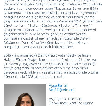
Öğretmenlik görevinin yanı sıra Bilgi Üniversitesi SEÇ-BİR
(Sosyoloji ve Eğitim Çalışmaları Birimi) tarafından 2013 yılında
başlayan ve halen devam eden “Toplumsal Sorunların Eğitim
Ortamında Tartışılması” projesinde “Engellilik ve Ayrımcılık”
başlığı altında ders geliştirme ve örnek ders kitabı yazma
çalışmalarında da bulunan Sevtap Karadayı 2014 yılından beri
öğretmenlerin, "Sistem Düşüncesi (Systems Thinking)”
yaklaşımını kullanarak öğrencilerinin düşünme becerilerini
geliştirmelerine, büyük resmi görerek çözüm yolları
bulmalarına destek olmayı amaçlayan Eğitimde Sistem
Düşüncesi Derneği’ne üyeliğini devam ettirmekte ve
sempozyumlarına aktif olarak katılmaktadır.
2015 yılında başladığı Demokratik Vatandaşlık ve İnsan
Hakları Eğitimi Projesi kapsamında öğretmen eğitimleri ve
yine aynı yıl başlayan SEİBA Uluslararası Masal Anlatıcılığı
atölye çalışmalarını hala devam ettiren öğretmenimiz
geleceğin yetkinliklerini kazandırmayı amaçladığı ide okulları
öğrencileri ile 2018 yılında buluşmuştur.
Ayşe Şenol
Sınıf Öğretmeni
Ayşe Şenol, Marmara
Üniversitesi, Atatürk Eğitim