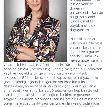
için de yeni bir
dönemin
başlangıcıdır. Ben de
bu güzel ailenin
içinde olmaktan
büyük mutluluk
duyuyorum.
Biliriz ki insanlar
yıllar sonra bile okul
anılarını birbirlerine
anlatır ve o günleri
anarlar. Çünkü okul
hayatı güzel, samimi
ve sıcacık bir hayattır. Öğretmen için, öğrenci için ve anne
babalar için okul, hepimizin güvendiği ve içinde bulunmaktan
keyif ve güç aldığı bir gelişim, dönüşüm ve birliktelik
hikayesidir. Eğitimciler için kendi kapasitesi ve ihtiyaçları ile
görüp tanıdığı öğrencisini gelişim yolunda karşılıksız
destekleyen, anne-babalar için biricik çocuklarını güvenle
emanet ettikleri ikinci bir ev, yöneticiler için hep birlikte yol
alan bu geniş aileyi, kültürü, eğitim birikimi ile güvenle,
sevgiyle ve inançla bir arada tutan bir çatıdır. Eğitimin hedefi,
öğrenme arzusu ve ihtiyacı içerisinde olan yaş gruplarından