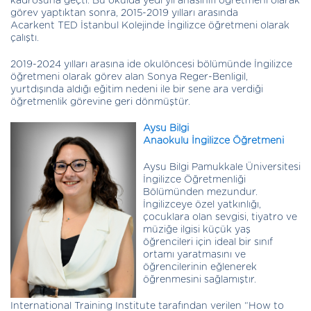
kadrosuna geçti. Bu okulda yedi yıl anasınıfı öğretmeni olarak
görev yaptıktan sonra, 2015-2019 yılları arasında
Acarkent TED İstanbul Kolejinde İngilizce öğretmeni olarak
çalıştı.
2019-2024 yılları arasına ide okulöncesi bölümünde İngilizce
öğretmeni olarak görev alan Sonya Reger-Benligil,
yurtdışında aldığı eğitim nedeni ile bir sene ara verdiği
öğretmenlik görevine geri dönmüştür.
Aysu Bilgi
Anaokulu İngilizce Öğretmeni
Aysu Bilgi Pamukkale Üniversitesi
İngilizce Öğretmenliği
Bölümünden mezundur.
İngilizceye özel yatkınlığı,
çocuklara olan sevgisi, tiyatro ve
müziğe ilgisi küçük yaş
öğrencileri için ideal bir sınıf
ortamı yaratmasını ve
öğrencilerinin eğlenerek
öğrenmesini sağlamıştır.
International Training Institute tarafından verilen “How to