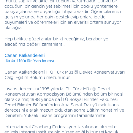
mutlu, sağlıklı ve akılcı bir toplum yaratmaktır. Çünkü bir
çocuğun, bir gencin yetişebilmesi için doğru yöntemlere,
bakış açılarına ve duyarlılığa ihtiyacı vardır. Öğrencilerimizi
gelişim yolunda her daim destekleyip onlara ide’de,
büyümeleri ve öğrenmeleri için en elverişli ortamı sunuyor
olacağız.
Hep birlikte güzel anılar biriktireceğimiz, beraber yol
alacağımız değerli zamanlara…
Canan Kalkandelenli
İlkokul Müdür Yardımcısı
Canan Kalkandelenli İTÜ Türk Müziği Devlet Konservatuvarı
Çalgı Eğitim Bölümü mezunudur.
Lisans derecesini 1995 yılında İTÜ Türk Müziği Devlet
Konservatuvarı Kompozisyon Bölümü’nden bölüm birincisi
olarak almış; 1998 yılında da İTÜ Sosyal Bilimler Fakültesi
Temel Bilimler Bölümü’nden Ana Sanat Dalı yüksek lisans
derecesini alarak mezun olduktan sonra Eğitim Yönetimi ve
Denetimi Yüksek Lisans programını tamamlamıştır.
International Coaching Federasyon tarafından akredite
edilmiş Integral Institute’nin düzenlediği bütünsel koçluk