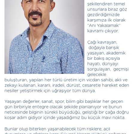
şekillendiren temel
unsurlara biraz göz
gezdirdiğimizde
karşımıza ilk olarak
“Anı Yakalamak”
kavramı çıkıyor.
Çağı kavrayan,
doğayla barışık
yaşayan, akademik
bir bakış açısıyla
hayatı, dünyayı
sorgulayan, geçmişi
gelecekle
buluşturan, yapılan her türlü üretim için vicdan sahibi, aklı ve
zekayı kullanan, kararlı, iradeli, dürüst, cesaretle hareket eden
nesiller yetiştirmek için uğraşıyor tüm dünya.
Yaşayan değerler, sanat, spor, bilim gibi başlıklar her geçen
gün birbiriyle entegre olacak şekilde planlanıyor ve bunun
neticesinde bilginin sürekli büyüdüğü, geliştiği bir çağa doğru
koşar adım gidiyor içinde yaşadığımız bu küçük mavi nokta.
Bunlar olup biterken yaşanabilecek tüm risklere, acil