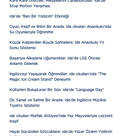
Kare Kare Ürettiler, Hikâyelerini Canlandırdılar: ide’de
Stop Motion Yarışması
ide’de “Ben Bir Yıldızım” Etkinliği
Oyun, Keşif ve Bilim Bir Arada: ide okulları Anaokulu’nda
Su Oyunlarıyla Öğrenme
Küçük Kalplerden Büyük Sahnelere: ide Anaokulu Yıl
Sonu Gösterisi
Başarıya Alkışlarla Uğurlandılar: ide’de LGS Öncesi
Anlamlı Gelenek
İngilizceyi Yaşayarak Öğrendiler: ide okulları’nda "The
Magic Ice Cream Stand" Deneyimi
Kültürleri Buluşturan Bir Gün: ide’de “Language Day”
Dil, Sanat ve Sahne Bir Arada: ide’de İngilizce Müzikal
Tiyatro Gösterisi
ide okulları Mutfak Atölyesi’nde Yaz Meyveleriyle Lezzetli
Keşif
Hayal Gücünden Sözcüklere: ide’de Yazar Özlem Yıldırım