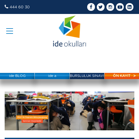
444 60 30
ide BLOG
ide a
BURSLULUK SINAVI
ÖN KAYIT