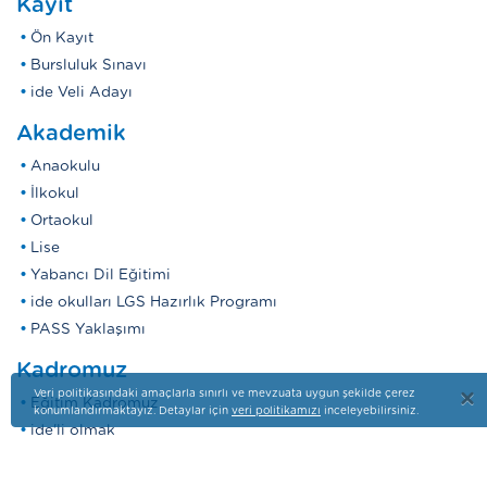
Kayıt
Ön Kayıt
Bursluluk Sınavı
ide Veli Adayı
Akademik
Anaokulu
İlkokul
Ortaokul
Lise
Yabancı Dil Eğitimi
ide okulları LGS Hazırlık Programı
PASS Yaklaşımı
Kadromuz
×
Veri politikasındaki amaçlarla sınırlı ve mevzuata uygun şekilde çerez
Eğitim Kadromuz
konumlandırmaktayız. Detaylar için
veri politikamızı
inceleyebilirsiniz.
ide'li olmak