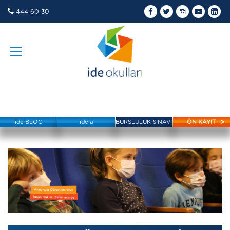
444 60 30
ide BLOG
ide a
BURSLULUK SINAVI
ÖN KAYIT