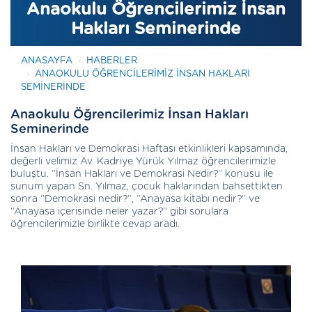
Anaokulu Öğrencilerimiz İnsan
Hakları Seminerinde
ANASAYFA
HABERLER
ANAOKULU ÖĞRENCILERIMIZ İNSAN HAKLARI
SEMINERINDE
Anaokulu Öğrencilerimiz İnsan Hakları
Seminerinde
İnsan Hakları ve Demokrasi Haftası etkinlikleri kapsamında,
değerli velimiz Av. Kadriye Yürük Yılmaz öğrencilerimizle
buluştu. ‘’İnsan Hakları ve Demokrasi Nedir?’’ konusu ile
sunum yapan Sn. Yılmaz, çocuk haklarından bahsettikten
sonra ‘’Demokrasi nedir?’’, ‘’Anayasa kitabı nedir?’’ ve
‘’Anayasa içerisinde neler yazar?’’ gibi sorulara
öğrencilerimizle birlikte cevap aradı.