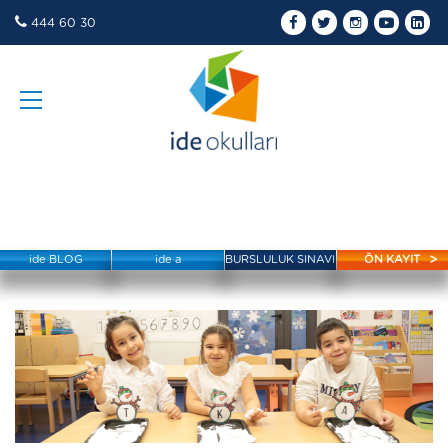
444 60 30
ide BLOG
ide a
BURSLULUK SINAVI
ÖN KAYIT