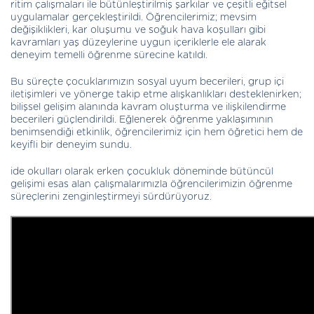
ritim çalışmaları ile bütünleştirilmiş şarkılar ve çeşitli eğitsel
uygulamalar gerçekleştirildi. Öğrencilerimiz; mevsim
değişiklikleri, kar oluşumu ve soğuk hava koşulları gibi
kavramları yaş düzeylerine uygun içeriklerle ele alarak
deneyim temelli öğrenme sürecine katıldı.
Bu süreçte çocuklarımızın sosyal uyum becerileri, grup içi
iletişimleri ve yönerge takip etme alışkanlıkları desteklenirken;
bilişsel gelişim alanında kavram oluşturma ve ilişkilendirme
becerileri güçlendirildi. Eğlenerek öğrenme yaklaşımının
benimsendiği etkinlik, öğrencilerimiz için hem öğretici hem de
keyifli bir deneyim sundu.
ide okulları olarak erken çocukluk döneminde bütüncül
gelişimi esas alan çalışmalarımızla öğrencilerimizin öğrenme
süreçlerini zenginleştirmeyi sürdürüyoruz.