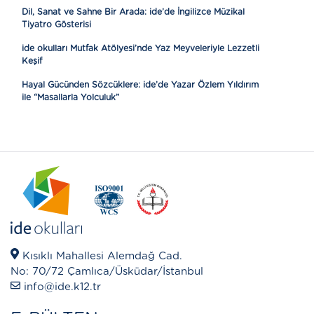
Dil, Sanat ve Sahne Bir Arada: ide’de İngilizce Müzikal
Tiyatro Gösterisi
ide okulları Mutfak Atölyesi’nde Yaz Meyveleriyle Lezzetli
Keşif
Hayal Gücünden Sözcüklere: ide’de Yazar Özlem Yıldırım
ile “Masallarla Yolculuk”
Kısıklı Mahallesi Alemdağ Cad.
No: 70/72 Çamlıca/Üsküdar/İstanbul
info@ide.k12.tr