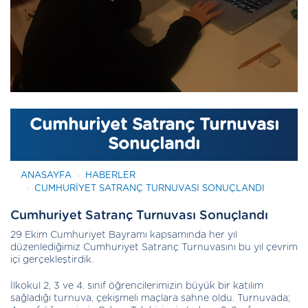
Cumhuriyet Satranç Turnuvası
Sonuçlandı
ANASAYFA
HABERLER
CUMHURIYET SATRANÇ TURNUVASI SONUÇLANDI
Cumhuriyet Satranç Turnuvası Sonuçlandı
29 Ekim Cumhuriyet Bayramı kapsamında her yıl
düzenlediğimiz Cumhuriyet Satranç Turnuvasını bu yıl çevrim
içi gerçekleştirdik.
İlkokul 2, 3 ve 4. sınıf öğrencilerimizin büyük bir katılım
sağladığı turnuva, çekişmeli maçlara sahne oldu. Turnuvada;