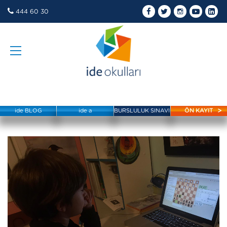
444 60 30
ide BLOG
ide a
BURSLULUK SINAVI
ÖN KAYIT