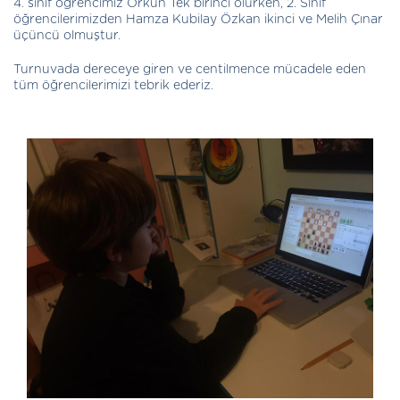
4. sınıf öğrencimiz Orkun Tek birinci olurken, 2. Sınıf
öğrencilerimizden Hamza Kubilay Özkan ikinci ve Melih Çınar
üçüncü olmuştur.
Turnuvada dereceye giren ve centilmence mücadele eden
tüm öğrencilerimizi tebrik ederiz.