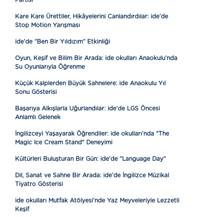
Partisi
Kare Kare Ürettiler, Hikâyelerini Canlandırdılar: ide’de
Stop Motion Yarışması
ide’de “Ben Bir Yıldızım” Etkinliği
Oyun, Keşif ve Bilim Bir Arada: ide okulları Anaokulu’nda
Su Oyunlarıyla Öğrenme
Küçük Kalplerden Büyük Sahnelere: ide Anaokulu Yıl
Sonu Gösterisi
Başarıya Alkışlarla Uğurlandılar: ide’de LGS Öncesi
Anlamlı Gelenek
İngilizceyi Yaşayarak Öğrendiler: ide okulları’nda "The
Magic Ice Cream Stand" Deneyimi
Kültürleri Buluşturan Bir Gün: ide’de “Language Day”
Dil, Sanat ve Sahne Bir Arada: ide’de İngilizce Müzikal
Tiyatro Gösterisi
ide okulları Mutfak Atölyesi’nde Yaz Meyveleriyle Lezzetli
Keşif