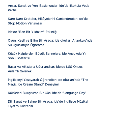
Anılar, Sanat ve Yeni Başlangıçlar: ide’de İlkokula Veda
Partisi
Kare Kare Ürettiler, Hikâyelerini Canlandırdılar: ide’de
Stop Motion Yarışması
ide’de “Ben Bir Yıldızım” Etkinliği
Oyun, Keşif ve Bilim Bir Arada: ide okulları Anaokulu’nda
Su Oyunlarıyla Öğrenme
Küçük Kalplerden Büyük Sahnelere: ide Anaokulu Yıl
Sonu Gösterisi
Başarıya Alkışlarla Uğurlandılar: ide’de LGS Öncesi
Anlamlı Gelenek
İngilizceyi Yaşayarak Öğrendiler: ide okulları’nda "The
Magic Ice Cream Stand" Deneyimi
Kültürleri Buluşturan Bir Gün: ide’de “Language Day”
Dil, Sanat ve Sahne Bir Arada: ide’de İngilizce Müzikal
Tiyatro Gösterisi