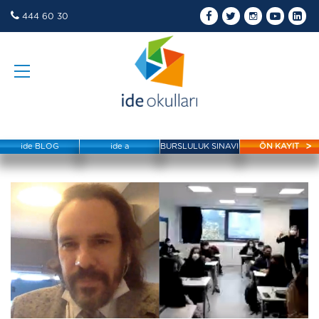
444 60 30
ide BLOG
ide a
BURSLULUK SINAVI
ÖN KAYIT