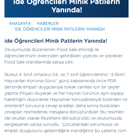
ide Öğrencileri Minik Patilerin
Yanında!
ANASAYFA
HABERLER
IDE ÖĞRENCILERI MINIK PATILERIN YANINDA!
ide Öğrencileri Minik Patilerin Yanında!
Okulumuzda düzenlenen Food Sale etkinliği ile
öğrencilerimizin evlerinden getirdikleri yiyecek ve içecekler
Food Sale standlarında satışa çıktı.
İlkokul 4. Sınıf, ortaokul 5.6. ve 7. sınıf öğrencilerimiz “4 Ekim
Hayvanları Koruma Günü” günü kapsamında önce PDR
dersinde empati duygularıyla sokak canlıları için bir şeyler
yapma ihtiyacı duyarak ve her hayvan türünün aynı saygıyı
hakettiğini düşünerek Hayvanlar konuşabilseydi bizlerden ne
isterlerdi? sorusuna cevap aradılar, daha sonra buldukları
cevapları resmederek mesajlara dönüştürdüler. Bu resimleri
ide okulları olarak Rozetlere dönüştürüldü ve okulumuzda
sergileyerek satışa sunuldu. Çocuklardaki sorumluluk ve
empati duygusunu geliştirdiğine inandığımız bu çalışma, tüm