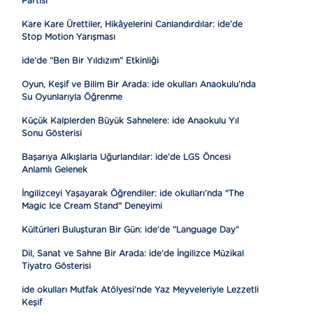
Partisi
Kare Kare Ürettiler, Hikâyelerini Canlandırdılar: ide’de
Stop Motion Yarışması
ide’de “Ben Bir Yıldızım” Etkinliği
Oyun, Keşif ve Bilim Bir Arada: ide okulları Anaokulu’nda
Su Oyunlarıyla Öğrenme
Küçük Kalplerden Büyük Sahnelere: ide Anaokulu Yıl
Sonu Gösterisi
Başarıya Alkışlarla Uğurlandılar: ide’de LGS Öncesi
Anlamlı Gelenek
İngilizceyi Yaşayarak Öğrendiler: ide okulları’nda "The
Magic Ice Cream Stand" Deneyimi
Kültürleri Buluşturan Bir Gün: ide’de “Language Day”
Dil, Sanat ve Sahne Bir Arada: ide’de İngilizce Müzikal
Tiyatro Gösterisi
ide okulları Mutfak Atölyesi’nde Yaz Meyveleriyle Lezzetli
Keşif