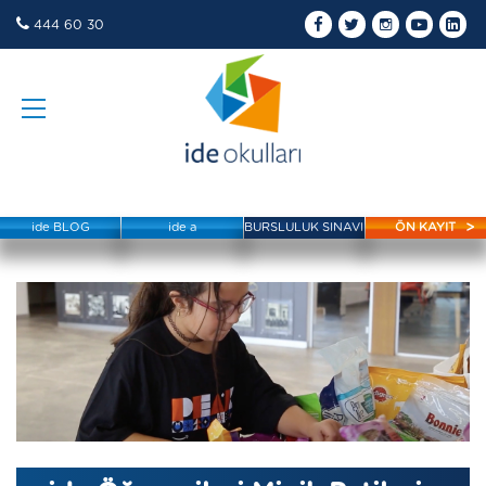
444 60 30
ide BLOG
ide a
BURSLULUK SINAVI
ÖN KAYIT