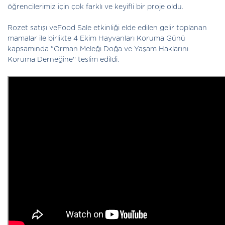
öğrencilerimiz için çok farklı ve keyifli bir proje oldu.
Rozet satışı veFood Sale etkinliği elde edilen gelir toplanan
mamalar ile birlikte 4 Ekim Hayvanları Koruma Günü
kapsamında "Orman Meleği Doğa ve Yaşam Haklarını
Koruma Derneğine'' teslim edildi.