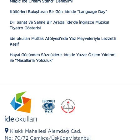
Magic Ice Cream Stand" Deneyimi
Kültürleri Buluşturan Bir Gün: ide’de “Language Day”
Dil, Sanat ve Sahne Bir Arada: ide’de İngilizce Müzikal
Tiyatro Gösterisi
ide okulları Mutfak Atölyesi’nde Yaz Meyveleriyle Lezzetli
Keşif
Hayal Gücünden Sözcüklere: ide’de Yazar Özlem Yıldırım
ile “Masallarla Yolculuk”
Kısıklı Mahallesi Alemdağ Cad.
No: 70/72 Çamlıca/Üsküdar/İstanbul