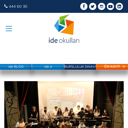
444 60 30
ide BLOG
ide a
BURSLULUK SINAVI
ÖN KAYIT