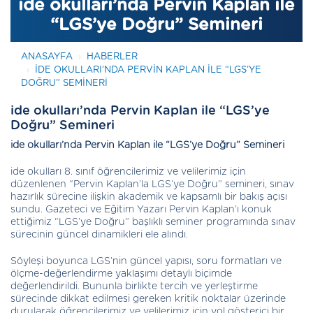
ide okulları’nda Pervin Kaplan ile
“LGS’ye Doğru” Semineri
ANASAYFA
HABERLER
IDE OKULLARI’NDA PERVIN KAPLAN ILE “LGS’YE
DOĞRU” SEMINERI
ide okulları’nda Pervin Kaplan ile “LGS’ye
Doğru” Semineri
ide okulları’nda Pervin Kaplan ile “LGS’ye Doğru” Semineri
ide okulları 8. sınıf öğrencilerimiz ve velilerimiz için
düzenlenen “Pervin Kaplan’la LGS’ye Doğru” semineri, sınav
hazırlık sürecine ilişkin akademik ve kapsamlı bir bakış açısı
sundu. Gazeteci ve Eğitim Yazarı Pervin Kaplan’ı konuk
ettiğimiz “LGS’ye Doğru” başlıklı seminer programında sınav
sürecinin güncel dinamikleri ele alındı.
Söyleşi boyunca LGS’nin güncel yapısı, soru formatları ve
ölçme-değerlendirme yaklaşımı detaylı biçimde
değerlendirildi. Bununla birlikte tercih ve yerleştirme
sürecinde dikkat edilmesi gereken kritik noktalar üzerinde
durularak öğrencilerimiz ve velilerimiz için yol gösterici bir