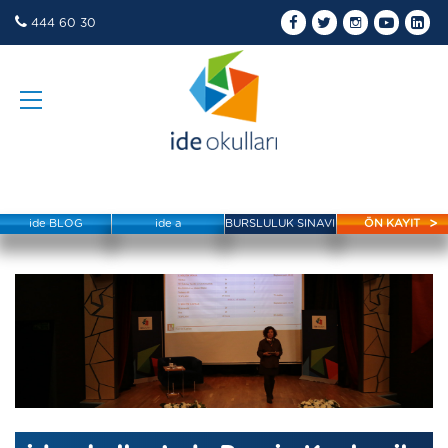
444 60 30
ide BLOG
ide a
BURSLULUK SINAVI
ÖN KAYIT