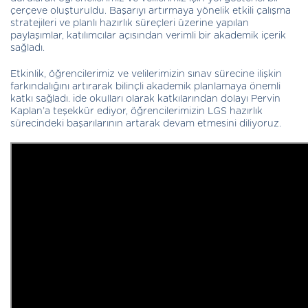
çerçeve oluşturuldu. Başarıyı artırmaya yönelik etkili çalışma
stratejileri ve planlı hazırlık süreçleri üzerine yapılan
paylaşımlar, katılımcılar açısından verimli bir akademik içerik
sağladı.
Etkinlik, öğrencilerimiz ve velilerimizin sınav sürecine ilişkin
farkındalığını artırarak bilinçli akademik planlamaya önemli
katkı sağladı. ide okulları olarak katkılarından dolayı Pervin
Kaplan’a teşekkür ediyor, öğrencilerimizin LGS hazırlık
sürecindeki başarılarının artarak devam etmesini diliyoruz.