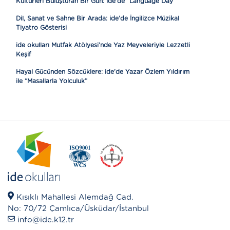
Kültürleri Buluşturan Bir Gün: ide’de “Language Day”
Dil, Sanat ve Sahne Bir Arada: ide’de İngilizce Müzikal
Tiyatro Gösterisi
ide okulları Mutfak Atölyesi’nde Yaz Meyveleriyle Lezzetli
Keşif
Hayal Gücünden Sözcüklere: ide’de Yazar Özlem Yıldırım
ile “Masallarla Yolculuk”
Kısıklı Mahallesi Alemdağ Cad.
No: 70/72 Çamlıca/Üsküdar/İstanbul
info@ide.k12.tr