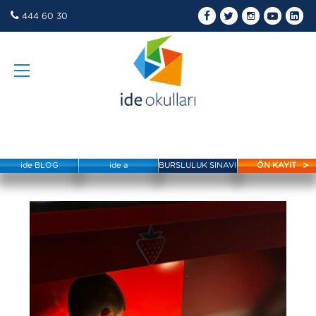
444 60 30
ide BLOG
ide a
BURSLULUK SINAVI
ÖN KAYIT