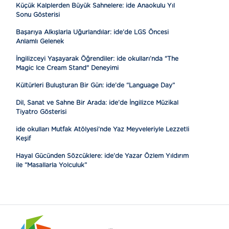
Küçük Kalplerden Büyük Sahnelere: ide Anaokulu Yıl
Sonu Gösterisi
Başarıya Alkışlarla Uğurlandılar: ide’de LGS Öncesi
Anlamlı Gelenek
İngilizceyi Yaşayarak Öğrendiler: ide okulları’nda "The
Magic Ice Cream Stand" Deneyimi
Kültürleri Buluşturan Bir Gün: ide’de “Language Day”
Dil, Sanat ve Sahne Bir Arada: ide’de İngilizce Müzikal
Tiyatro Gösterisi
ide okulları Mutfak Atölyesi’nde Yaz Meyveleriyle Lezzetli
Keşif
Hayal Gücünden Sözcüklere: ide’de Yazar Özlem Yıldırım
ile “Masallarla Yolculuk”