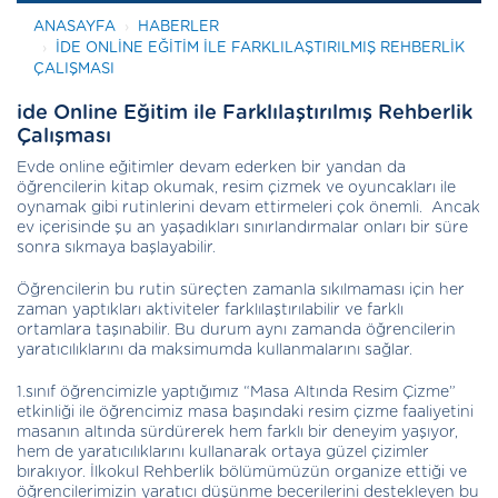
ANASAYFA
HABERLER
IDE ONLINE EĞITIM ILE FARKLILAŞTIRILMIŞ REHBERLIK
ÇALIŞMASI
ide Online Eğitim ile Farklılaştırılmış Rehberlik
Çalışması
Evde online eğitimler devam ederken bir yandan da
öğrencilerin kitap okumak, resim çizmek ve oyuncakları ile
oynamak gibi rutinlerini devam ettirmeleri çok önemli. Ancak
ev içerisinde şu an yaşadıkları sınırlandırmalar onları bir süre
sonra sıkmaya başlayabilir.
Öğrencilerin bu rutin süreçten zamanla sıkılmaması için her
zaman yaptıkları aktiviteler farklılaştırılabilir ve farklı
ortamlara taşınabilir. Bu durum aynı zamanda öğrencilerin
yaratıcılıklarını da maksimumda kullanmalarını sağlar.
1.sınıf öğrencimizle yaptığımız “Masa Altında Resim Çizme”
etkinliği ile öğrencimiz masa başındaki resim çizme faaliyetini
masanın altında sürdürerek hem farklı bir deneyim yaşıyor,
hem de yaratıcılıklarını kullanarak ortaya güzel çizimler
bırakıyor. İlkokul Rehberlik bölümümüzün organize ettiği ve
öğrencilerimizin yaratıcı düşünme becerilerini destekleyen bu