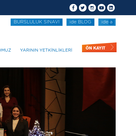
BURSLULUK SINAVI
ide BLOG
ide a
ÖN KAYIT
OMUZ
YARININ YETKİNLİKLERİ