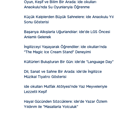
Oyun, Keşif ve Bilim Bir Arada: ide okulları
Anaokulu’nda Su Oyunlarıyla Öğrenme
Küçük Kalplerden Büyük Sahnelere: ide Anaokulu Yıl
Sonu Gösterisi
Başarıya Alkışlarla Uğurlandılar: ide’de LGS Öncesi
Anlamlı Gelenek
İngilizceyi Yaşayarak Öğrendiler: ide okulları’nda
"The Magic Ice Cream Stand" Deneyimi
Kültürleri Buluşturan Bir Gün: ide’de “Language Day”
Dil, Sanat ve Sahne Bir Arada: ide’de İngilizce
Müzikal Tiyatro Gösterisi
ide okulları Mutfak Atölyesi’nde Yaz Meyveleriyle
Lezzetli Keşif
Hayal Gücünden Sözcüklere: ide’de Yazar Özlem
Yıldırım ile “Masallarla Yolculuk”