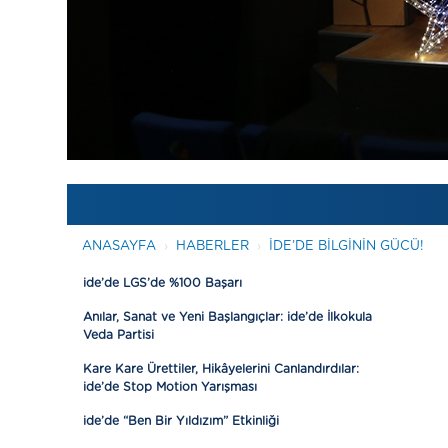
ANASAYFA
HABERLER
IDE’DE BILGININ GÜCÜ!
ide’de LGS’de %100 Başarı
Anılar, Sanat ve Yeni Başlangıçlar: ide’de İlkokula
Veda Partisi
Kare Kare Ürettiler, Hikâyelerini Canlandırdılar:
ide’de Stop Motion Yarışması
ide’de “Ben Bir Yıldızım” Etkinliği