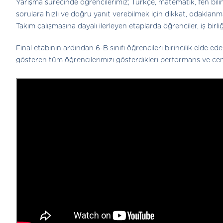
Yarışma sürecinde öğrencilerimiz; Türkçe, matematik, fen biliml
sorulara hızlı ve doğru yanıt verebilmek için dikkat, odaklanm
Takım çalışmasına dayalı ilerleyen etaplarda öğrenciler, iş bir
Final etabının ardından 6-B sınıfı öğrencileri birincilik elde 
gösteren tüm öğrencilerimizi gösterdikleri performans ve cen