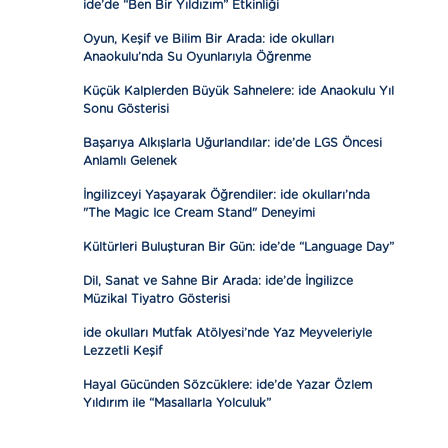
ide’de “Ben Bir Yıldızım” Etkinliği
Oyun, Keşif ve Bilim Bir Arada: ide okulları
Anaokulu’nda Su Oyunlarıyla Öğrenme
Küçük Kalplerden Büyük Sahnelere: ide Anaokulu Yıl
Sonu Gösterisi
Başarıya Alkışlarla Uğurlandılar: ide’de LGS Öncesi
Anlamlı Gelenek
İngilizceyi Yaşayarak Öğrendiler: ide okulları’nda
"The Magic Ice Cream Stand" Deneyimi
Kültürleri Buluşturan Bir Gün: ide’de “Language Day”
Dil, Sanat ve Sahne Bir Arada: ide’de İngilizce
Müzikal Tiyatro Gösterisi
ide okulları Mutfak Atölyesi’nde Yaz Meyveleriyle
Lezzetli Keşif
Hayal Gücünden Sözcüklere: ide’de Yazar Özlem
Yıldırım ile “Masallarla Yolculuk”