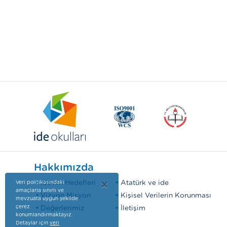
Hakkımızda
ide'nin Hedefleri
×
Atatürk ve ide
Veri politikasındaki
amaçlarla sınırlı ve
Vizyon Misyon
Kişisel Verilerin Korunması
mevzuata uygun şekilde
çerez
Değerlerimiz
İletişim
konumlandırmaktayız.
Detaylar için
veri