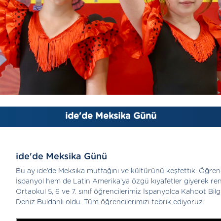
ide'de Meksika Günü
ide'de Meksika Günü
Bu ay ide’de Meksika mutfağını ve kültürünü keşfettik. Öğren
İspanyol hem de Latin Amerika’ya özgü kıyafetler giyerek renk
Ortaokul 5, 6 ve 7. sınıf öğrencilerimiz İspanyolca Kahoot Bil
Deniz Buldanlı oldu. Tüm öğrencilerimizi tebrik ediyoruz.