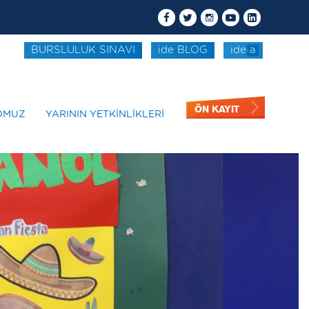
BURSLULUK SINAVI
ide BLOG
ide a
ÖN KAYIT
OMUZ
YARININ YETKİNLİKLERİ