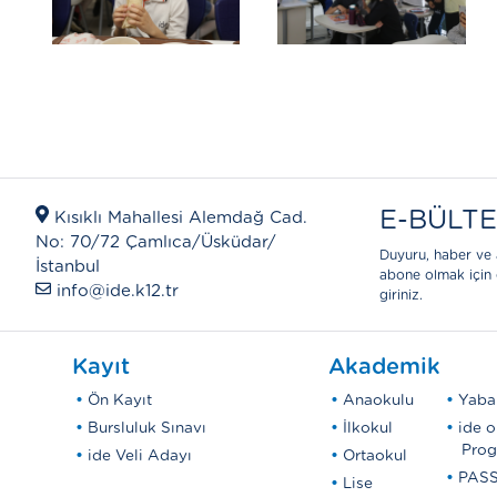
E-BÜLT
Kısıklı Mahallesi Alemdağ Cad.
No: 70/72 Çamlıca/Üsküdar/
Duyuru, haber ve 
İstanbul
abone olmak için 
info@ide.k12.tr
giriniz.
Kayıt
Akademik
Ön Kayıt
Anaokulu
Yaban
Bursluluk Sınavı
İlkokul
ide o
Prog
ide Veli Adayı
Ortaokul
PASS
Lise