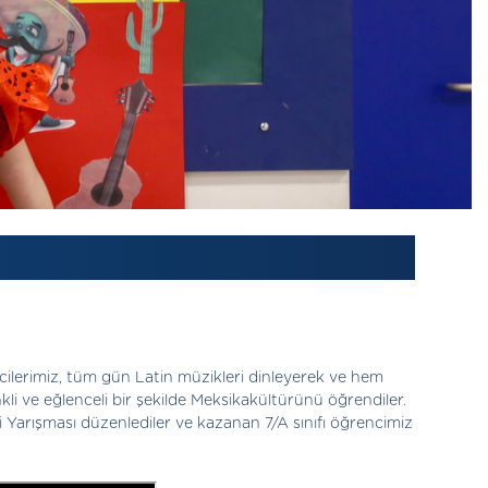
cilerimiz, tüm gün Latin müzikleri dinleyerek ve hem
li ve eğlenceli bir şekilde Meksikakültürünü öğrendiler.
gi Yarışması düzenlediler ve kazanan 7/A sınıfı öğrencimiz