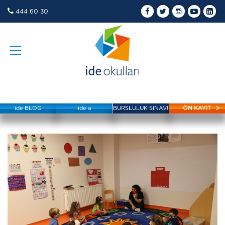
444 60 30
ide BLOG
ide a
BURSLULUK SINAVI
ÖN KAYIT