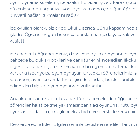
oyun oynama süreleri iyice azaldı. Buradan yola çıkarak çocuk
düzenlenen bu organizasyon, aynı zamanda çocuğun öğrenme il
kuvvetli bağlar kurmalarını sağlar.
ide okulları olarak, bizler de Okul Dışarıda Günü kapsamında s
işledik. Öğrenciler gün boyunca dersleri bahçede yaparak ve
keşfetti.
ide anaokulu öğrencilerimiz, dans edip oyunlar oynarken ayn
bahçede buldukları bitkileri ve canlı türlerini incelediler. İlk
diğer uca kadar ölçerek işlem yaptıkları eğlenceli matematik d
kartlarla İspanyolca oyun oynayan Ortaokul öğrencilerimiz i
yaparken, aynı zamanda fen bilgisi dersinde işledikleri ünit
edindikleri bilgileri oyun oynarken kullandılar.
Anaokulundan ortaokulu kadar tüm kademelerden öğrencilerin 
öğrenciler halat çekme yarışmasından flag oyununa, kutu oyu
oyunlara kadar birçok eğlenceli aktivite ve derslerle renkli bi
Derslerde edindikleri bilgileri oyunla pekiştiren ide’liler, farkl