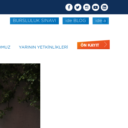
BURSLULUK SINAVI
ide BLOG
ide a
ÖN KAYIT
OMUZ
YARININ YETKİNLİKLERİ