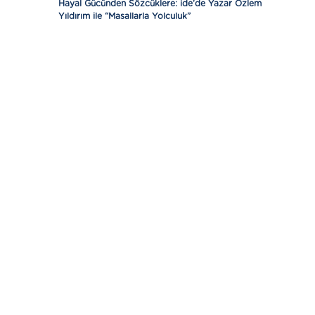
Hayal Gücünden Sözcüklere: ide’de Yazar Özlem
Yıldırım ile “Masallarla Yolculuk”