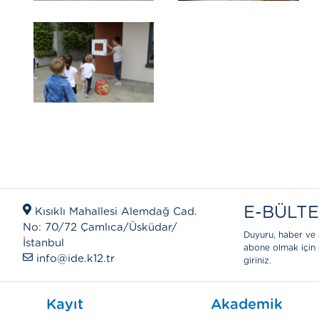
E-BÜLT
Kısıklı Mahallesi Alemdağ Cad.
No: 70/72 Çamlıca/Üsküdar/
Duyuru, haber ve 
İstanbul
abone olmak için 
info@ide.k12.tr
giriniz.
Kayıt
Akademik