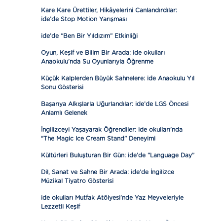
Kare Kare Ürettiler, Hikâyelerini Canlandırdılar:
ide’de Stop Motion Yarışması
ide’de “Ben Bir Yıldızım” Etkinliği
Oyun, Keşif ve Bilim Bir Arada: ide okulları
Anaokulu’nda Su Oyunlarıyla Öğrenme
Küçük Kalplerden Büyük Sahnelere: ide Anaokulu Yıl
Sonu Gösterisi
Başarıya Alkışlarla Uğurlandılar: ide’de LGS Öncesi
Anlamlı Gelenek
İngilizceyi Yaşayarak Öğrendiler: ide okulları’nda
"The Magic Ice Cream Stand" Deneyimi
Kültürleri Buluşturan Bir Gün: ide’de “Language Day”
Dil, Sanat ve Sahne Bir Arada: ide’de İngilizce
Müzikal Tiyatro Gösterisi
ide okulları Mutfak Atölyesi’nde Yaz Meyveleriyle
Lezzetli Keşif