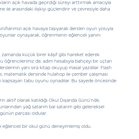
ların açık havada geçirdiği süreyi arttırmak amacıyla
e arasındaki ilişkiyi güçlendirir ve çevresiyle daha
ınıflarımızı açık havaya taşıyarak dersleri oyun yoluyla
 oyunlar oynayarak, öğrenmenin eğlenceli yanını
ı zamanda küçük birer kâşif gibi hareket ederek
okulu öğrencilerimiz de, adım hesabıyla bahçeyi bir uçtan
erslerinin yanı sıra kitap okuyup masal yazdılar. Flash
se, matematik dersinde hulahop ile çember çalışması
eleri kapsayan tabu oyunu oynadılar. Bu sayede öncesinde
aktif olarak katıldığı Okul Dışarıda Günü’nde,
nlarından yağ satarım bal satarım gibi geleneksel
r günün parçası oldular.
ı ve eğlenceli bir okul günü deneyimlemiş oldu.