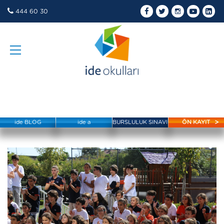
444 60 30
ide BLOG
ide a
BURSLULUK SINAVI
ÖN KAYIT