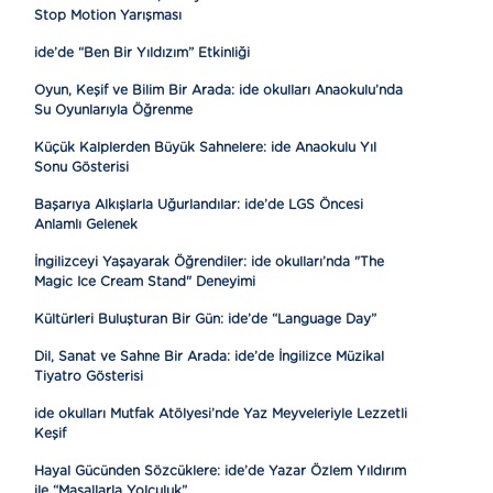
Stop Motion Yarışması
ide’de “Ben Bir Yıldızım” Etkinliği
Oyun, Keşif ve Bilim Bir Arada: ide okulları Anaokulu’nda
Su Oyunlarıyla Öğrenme
Küçük Kalplerden Büyük Sahnelere: ide Anaokulu Yıl
Sonu Gösterisi
Başarıya Alkışlarla Uğurlandılar: ide’de LGS Öncesi
Anlamlı Gelenek
İngilizceyi Yaşayarak Öğrendiler: ide okulları’nda "The
Magic Ice Cream Stand" Deneyimi
Kültürleri Buluşturan Bir Gün: ide’de “Language Day”
Dil, Sanat ve Sahne Bir Arada: ide’de İngilizce Müzikal
Tiyatro Gösterisi
ide okulları Mutfak Atölyesi’nde Yaz Meyveleriyle Lezzetli
Keşif
Hayal Gücünden Sözcüklere: ide’de Yazar Özlem Yıldırım
ile “Masallarla Yolculuk”