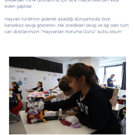
sokaktaki minik dostlarımız için atık malzemelerden kedi
evleri yaptılar.
Hayvan türlerinin giderek azaldığı dünyamızda; bize
karşılıksız sevgi gösteren, tek istedikleri sevgi ve ilgi olan tüm
can dostlarımızın "Hayvanları Koruma Günü" kutlu olsun!