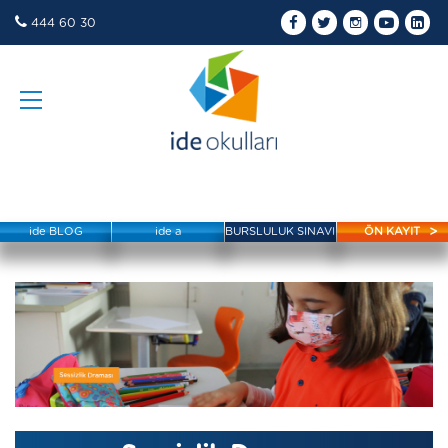
444 60 30
ide BLOG
ide a
BURSLULUK SINAVI
ÖN KAYIT