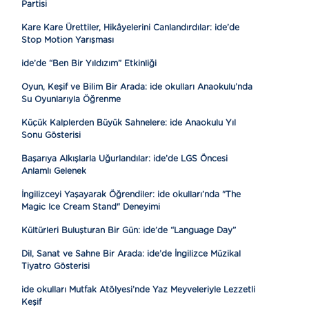
Partisi
Kare Kare Ürettiler, Hikâyelerini Canlandırdılar: ide’de
Stop Motion Yarışması
ide’de “Ben Bir Yıldızım” Etkinliği
Oyun, Keşif ve Bilim Bir Arada: ide okulları Anaokulu’nda
Su Oyunlarıyla Öğrenme
Küçük Kalplerden Büyük Sahnelere: ide Anaokulu Yıl
Sonu Gösterisi
Başarıya Alkışlarla Uğurlandılar: ide’de LGS Öncesi
Anlamlı Gelenek
İngilizceyi Yaşayarak Öğrendiler: ide okulları’nda "The
Magic Ice Cream Stand" Deneyimi
Kültürleri Buluşturan Bir Gün: ide’de “Language Day”
Dil, Sanat ve Sahne Bir Arada: ide’de İngilizce Müzikal
Tiyatro Gösterisi
ide okulları Mutfak Atölyesi’nde Yaz Meyveleriyle Lezzetli
Keşif