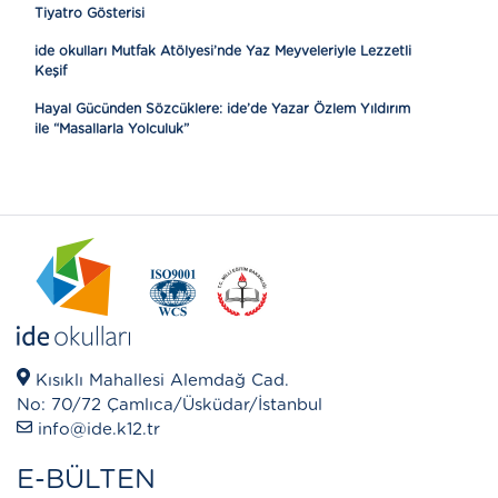
Tiyatro Gösterisi
ide okulları Mutfak Atölyesi’nde Yaz Meyveleriyle Lezzetli
Keşif
Hayal Gücünden Sözcüklere: ide’de Yazar Özlem Yıldırım
ile “Masallarla Yolculuk”
Kısıklı Mahallesi Alemdağ Cad.
No: 70/72 Çamlıca/Üsküdar/İstanbul
info@ide.k12.tr
E-BÜLTEN