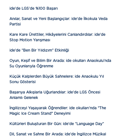
ide’de LGS’de %100 Başarı
Anılar, Sanat ve Yeni Başlangıçlar: ide’de İlkokula Veda
Partisi
Kare Kare Ürettiler, Hikâyelerini Canlandırdılar: ide’de
Stop Motion Yarışması
ide’de “Ben Bir Yıldızım” Etkinliği
Oyun, Keşif ve Bilim Bir Arada: ide okulları Anaokulu’nda
Su Oyunlarıyla Öğrenme
Küçük Kalplerden Büyük Sahnelere: ide Anaokulu Yıl
Sonu Gösterisi
Başarıya Alkışlarla Uğurlandılar: ide’de LGS Öncesi
Anlamlı Gelenek
İngilizceyi Yaşayarak Öğrendiler: ide okulları’nda "The
Magic Ice Cream Stand" Deneyimi
Kültürleri Buluşturan Bir Gün: ide’de “Language Day”
Dil, Sanat ve Sahne Bir Arada: ide’de İngilizce Müzikal