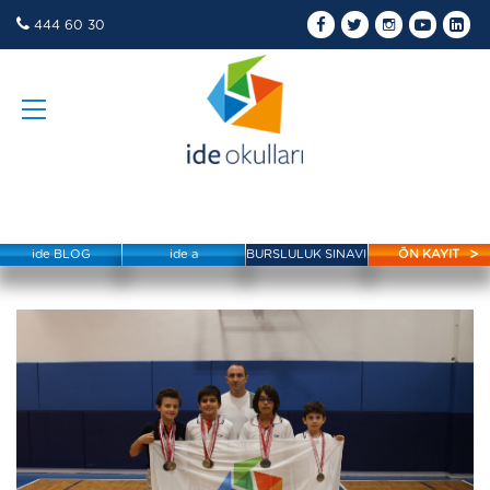
444 60 30
ide BLOG
ide a
BURSLULUK SINAVI
ÖN KAYIT