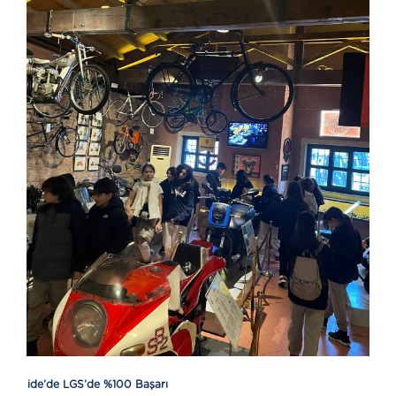
ide’de LGS’de %100 Başarı