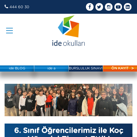
444 60 30
ide BLOG
ide a
BURSLULUK SINAVI
ÖN KAYIT
6. Sınıf Öğrencilerimiz ile Koç