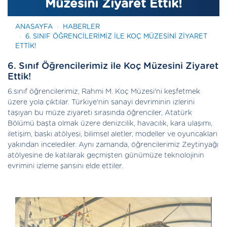
Müzesini Ziyaret Ettik!
ANASAYFA
HABERLER
6. SINIF ÖĞRENCILERIMIZ ILE KOÇ MÜZESINI ZIYARET
ETTIK!
6. Sınıf Öğrencilerimiz ile Koç Müzesini Ziyaret
Ettik!
6.sınıf öğrencilerimiz, Rahmi M. Koç Müzesi'ni keşfetmek
üzere yola çıktılar. Türkiye'nin sanayi devriminin izlerini
taşıyan bu müze ziyareti sırasında öğrenciler, Atatürk
Bölümü başta olmak üzere denizcilik, havacılık, kara ulaşımı,
iletişim, baskı atölyesi, bilimsel aletler, modeller ve oyuncakları
yakından incelediler. Aynı zamanda, öğrencilerimiz Zeytinyağı
atölyesine de katılarak geçmişten günümüze teknolojinin
evrimini izleme şansını elde ettiler.