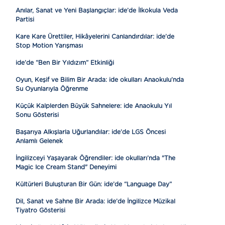
Anılar, Sanat ve Yeni Başlangıçlar: ide’de İlkokula Veda
Partisi
Kare Kare Ürettiler, Hikâyelerini Canlandırdılar: ide’de
Stop Motion Yarışması
ide’de “Ben Bir Yıldızım” Etkinliği
Oyun, Keşif ve Bilim Bir Arada: ide okulları Anaokulu’nda
Su Oyunlarıyla Öğrenme
Küçük Kalplerden Büyük Sahnelere: ide Anaokulu Yıl
Sonu Gösterisi
Başarıya Alkışlarla Uğurlandılar: ide’de LGS Öncesi
Anlamlı Gelenek
İngilizceyi Yaşayarak Öğrendiler: ide okulları’nda "The
Magic Ice Cream Stand" Deneyimi
Kültürleri Buluşturan Bir Gün: ide’de “Language Day”
Dil, Sanat ve Sahne Bir Arada: ide’de İngilizce Müzikal
Tiyatro Gösterisi