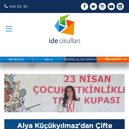
444 60 30
ide BLOG
ide a
BURSLULUK SINAVI
ÖN KAYIT
Alya Küçükyılmaz'dan Çifte