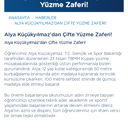
Yüzme Zaferi!
ANASAYFA
HABERLER
ALYA KÜÇÜKYILMAZ'DAN ÇIFTE YÜZME ZAFERI!
Alya Küçükyılmaz'dan Çifte Yüzme Zaferi!
Alya Küçükyılmaz'dan Çifte Yüzme Zaferi!
Öğrencimiz Alya Küçükyılmaz, T.C. Gençlik ve Spor Bakanlığı
tarafından düzenlenen 23 Nisan TBMM Kupası yüzme
müsabakalarında gösterdiği üstün performansla bizleri
gururlandırdı. Alya, 12 yaş kızlar kategorisinde 50 metre
kurbağalama branşında altın madalya kazanarak birincilik
kürsüsüne çıkarken, 100 metre serbest stilinde de gümüş
madalya elde etmeyi başardı.
Bu önemli başarılarıyla okulumuzun adını zirveye taşıyan
öğrencimizi içtenlikle tebrik eder, akademik ve sportif
yaşamındaki başarılarının artarak devam etmesini dileriz.
Alya'nın azmi ve disiplini, tüm öğrencilerimiz için ilham verici
bir örnek teşkil etmektedir.