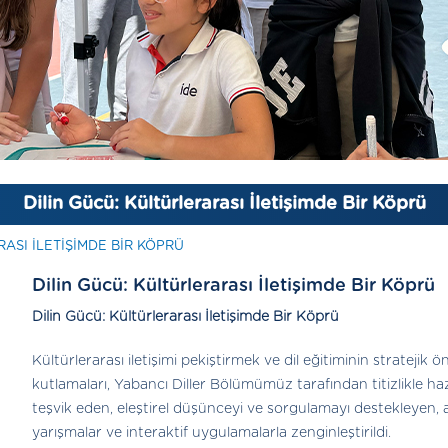
Dilin Gücü: Kültürlerarası İletişimde Bir Köprü
ASI İLETIŞIMDE BIR KÖPRÜ
Dilin Gücü: Kültürlerarası İletişimde Bir Köprü
Dilin Gücü: Kültürlerarası İletişimde Bir Köprü
Kültürlerarası iletişimi pekiştirmek ve dil eğitiminin stratejik
kutlamaları, Yabancı Diller Bölümümüz tarafından titizlikle hazır
teşvik eden, eleştirel düşünceyi ve sorgulamayı destekleyen, a
yarışmalar ve interaktif uygulamalarla zenginleştirildi.