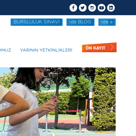
BURSLULUK SINAVI
ide BLOG
ide a
ÖN KAYIT
OMUZ
YARININ YETKİNLİKLERİ