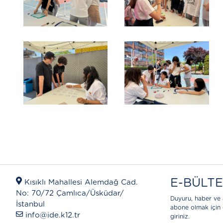
E-BÜLT
Kısıklı Mahallesi Alemdağ Cad.
No: 70/72 Çamlıca/Üsküdar/
Duyuru, haber ve 
İstanbul
abone olmak için 
info@ide.k12.tr
giriniz.