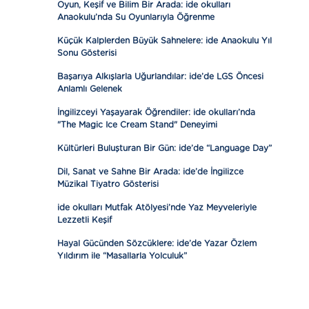
Oyun, Keşif ve Bilim Bir Arada: ide okulları
Anaokulu’nda Su Oyunlarıyla Öğrenme
Küçük Kalplerden Büyük Sahnelere: ide Anaokulu Yıl
Sonu Gösterisi
Başarıya Alkışlarla Uğurlandılar: ide’de LGS Öncesi
Anlamlı Gelenek
İngilizceyi Yaşayarak Öğrendiler: ide okulları’nda
"The Magic Ice Cream Stand" Deneyimi
Kültürleri Buluşturan Bir Gün: ide’de “Language Day”
Dil, Sanat ve Sahne Bir Arada: ide’de İngilizce
Müzikal Tiyatro Gösterisi
ide okulları Mutfak Atölyesi’nde Yaz Meyveleriyle
Lezzetli Keşif
Hayal Gücünden Sözcüklere: ide’de Yazar Özlem
Yıldırım ile “Masallarla Yolculuk”