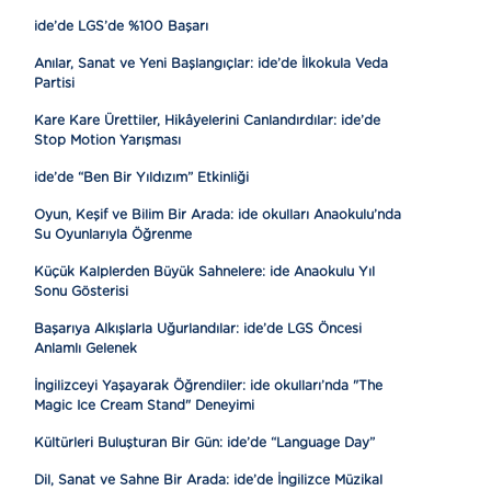
ide’de LGS’de %100 Başarı
Anılar, Sanat ve Yeni Başlangıçlar: ide’de İlkokula Veda
Partisi
Kare Kare Ürettiler, Hikâyelerini Canlandırdılar: ide’de
Stop Motion Yarışması
ide’de “Ben Bir Yıldızım” Etkinliği
Oyun, Keşif ve Bilim Bir Arada: ide okulları Anaokulu’nda
Su Oyunlarıyla Öğrenme
Küçük Kalplerden Büyük Sahnelere: ide Anaokulu Yıl
Sonu Gösterisi
Başarıya Alkışlarla Uğurlandılar: ide’de LGS Öncesi
Anlamlı Gelenek
İngilizceyi Yaşayarak Öğrendiler: ide okulları’nda "The
Magic Ice Cream Stand" Deneyimi
Kültürleri Buluşturan Bir Gün: ide’de “Language Day”
Dil, Sanat ve Sahne Bir Arada: ide’de İngilizce Müzikal