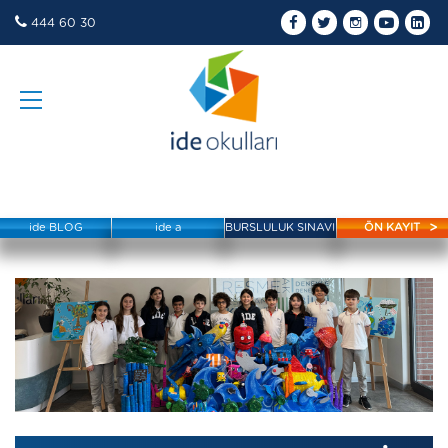
444 60 30
ide BLOG
ide a
BURSLULUK SINAVI
ÖN KAYIT