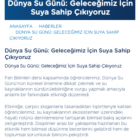
Dünya Su Günü: Geleceğimiz İçin
Suya Sahip Çıkıyoruz
ANASAYFA
HABERLER
DÜNYA SU GÜNÜ: GELECEĞIMIZ İÇIN SUYA SAHIP
ÇIKIYORUZ
Dünya Su Günü: Geleceğimiz İçin Suya Sahip
Çıkıyoruz
Dünya Su Günü: Geleceğimiz İçin Suya Sahip Çıkıyoruz
Fen Bilimleri dersi kapsamında öğrencilerimiz, Dünya Su
Günü'nün küresel önemine dikkat çekmek ve su
kaynaklarının sürdürülebilirliğine vurgu yapmak amacıyla
anlamlı bir farkındalık etkinliği düzenledi.
Etkinliğe, çarpıcı sloganlarla tasarladıkları tişörtleriyle katılan
öğrencilerimiz, su kaynaklarının ekosistemler üzerindeki
hayati rolünü derinlemesine tartışarak bilimsel bakış açılarını
zenginleştirdi. Disiplinler arası bir yaklaşımla hazırlanan bu
etkinlik hem bilimsel düşünme becerilerini geliştirdi hem de
toplumsal sorumluluk bilincini pekiştirdi.