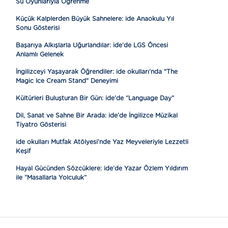
Su Oyunlarıyla Öğrenme
Küçük Kalplerden Büyük Sahnelere: ide Anaokulu Yıl
Sonu Gösterisi
Başarıya Alkışlarla Uğurlandılar: ide’de LGS Öncesi
Anlamlı Gelenek
İngilizceyi Yaşayarak Öğrendiler: ide okulları’nda "The
Magic Ice Cream Stand" Deneyimi
Kültürleri Buluşturan Bir Gün: ide’de “Language Day”
Dil, Sanat ve Sahne Bir Arada: ide’de İngilizce Müzikal
Tiyatro Gösterisi
ide okulları Mutfak Atölyesi’nde Yaz Meyveleriyle Lezzetli
Keşif
Hayal Gücünden Sözcüklere: ide’de Yazar Özlem Yıldırım
ile “Masallarla Yolculuk”