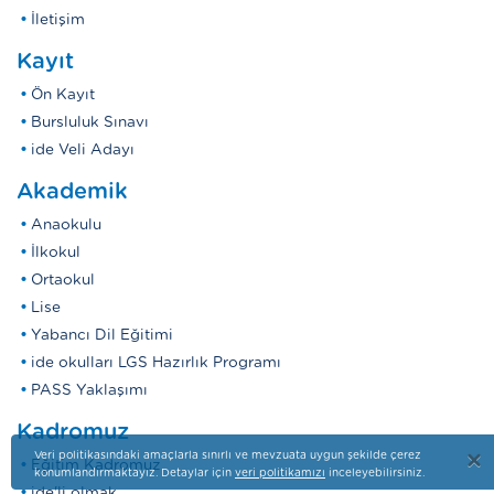
İletişim
Kayıt
Ön Kayıt
Bursluluk Sınavı
ide Veli Adayı
Akademik
Anaokulu
İlkokul
Ortaokul
Lise
Yabancı Dil Eğitimi
ide okulları LGS Hazırlık Programı
PASS Yaklaşımı
Kadromuz
×
Veri politikasındaki amaçlarla sınırlı ve mevzuata uygun şekilde çerez
Eğitim Kadromuz
konumlandırmaktayız. Detaylar için
veri politikamızı
inceleyebilirsiniz.
ide'li olmak