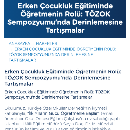
Erken Çocukluk Eğitiminde
Öğretmenin Rolü: TÖZOK
Sempozyumu'nda Derinlemesine
Tartışmalar
ANASAYFA
HABERLER
ERKEN ÇOCUKLUK EĞITIMINDE ÖĞRETMENIN ROLÜ:
TÖZOK SEMPOZYUMU'NDA DERINLEMESINE
TARTIŞMALAR
Erken Çocukluk Eğitiminde Öğretmenin Rolü:
TÖZOK Sempozyumu'nda Derinlemesine
Tartışmalar
Erken Çocukluk Eğitiminde Öğretmenin Rolü: TÖZOK
Sempozyumu'nda Derinlemesine Tartışmalar
Okulumuz, Türkiye Özel Okullar Derneği'nin kıymetli
katkılarıyla,
"İlk Yılların Gücü Öğretmenle Başlar"
temalı
önemli bir Okul Öncesi Eğitim Çalıştayı'na ev sahipliği yaptı.
İstanbul İl Milli Eğitim Müdürü Sayın Doç. Dr. M. Mücahit
Yentür'ün katılımı ve 200'ü aşkın eğitimcinin iştirakiyle