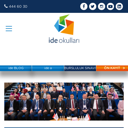
444 60 30
ide BLOG
ide a
BURSLULUK SINAVI
ÖN KAYIT