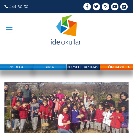
444 60 30
ide BLOG
ide a
BURSLULUK SINAVI
ÖN KAYIT