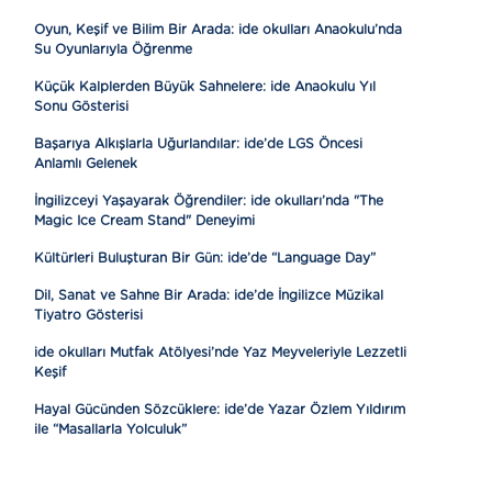
Oyun, Keşif ve Bilim Bir Arada: ide okulları Anaokulu’nda
Su Oyunlarıyla Öğrenme
Küçük Kalplerden Büyük Sahnelere: ide Anaokulu Yıl
Sonu Gösterisi
Başarıya Alkışlarla Uğurlandılar: ide’de LGS Öncesi
Anlamlı Gelenek
İngilizceyi Yaşayarak Öğrendiler: ide okulları’nda "The
Magic Ice Cream Stand" Deneyimi
Kültürleri Buluşturan Bir Gün: ide’de “Language Day”
Dil, Sanat ve Sahne Bir Arada: ide’de İngilizce Müzikal
Tiyatro Gösterisi
ide okulları Mutfak Atölyesi’nde Yaz Meyveleriyle Lezzetli
Keşif
Hayal Gücünden Sözcüklere: ide’de Yazar Özlem Yıldırım
ile “Masallarla Yolculuk”