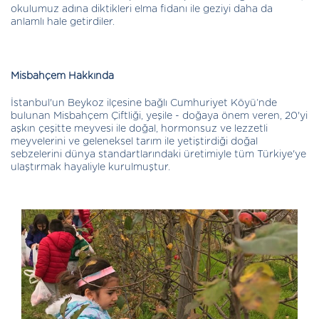
okulumuz adına diktikleri elma fidanı ile geziyi daha da
anlamlı hale getirdiler.
Misbahçem Hakkında
İstanbul'un Beykoz ilçesine bağlı Cumhuriyet Köyü’nde
bulunan Misbahçem Çiftliği, yeşile - doğaya önem veren, 20'yi
aşkın çeşitte meyvesi ile doğal, hormonsuz ve lezzetli
meyvelerini ve geleneksel tarım ile yetiştirdiği doğal
sebzelerini dünya standartlarındaki üretimiyle tüm Türkiye'ye
ulaştırmak hayaliyle kurulmuştur.