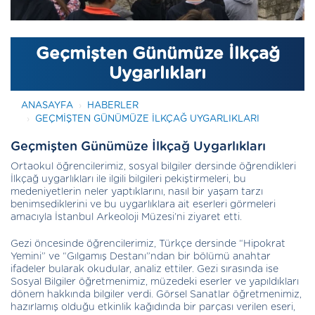
Geçmişten Günümüze İlkçağ
Uygarlıkları
ANASAYFA
HABERLER
GEÇMIŞTEN GÜNÜMÜZE İLKÇAĞ UYGARLIKLARI
Geçmişten Günümüze İlkçağ Uygarlıkları
Ortaokul öğrencilerimiz, sosyal bilgiler dersinde öğrendikleri
İlkçağ uygarlıkları ile ilgili bilgileri pekiştirmeleri, bu
medeniyetlerin neler yaptıklarını, nasıl bir yaşam tarzı
benimsediklerini ve bu uygarlıklara ait eserleri görmeleri
amacıyla İstanbul Arkeoloji Müzesi’ni ziyaret etti.
Gezi öncesinde öğrencilerimiz, Türkçe dersinde “Hipokrat
Yemini” ve “Gılgamış Destanı”ndan bir bölümü anahtar
ifadeler bularak okudular, analiz ettiler. Gezi sırasında ise
Sosyal Bilgiler öğretmenimiz, müzedeki eserler ve yapıldıkları
dönem hakkında bilgiler verdi. Görsel Sanatlar öğretmenimiz,
hazırlamış olduğu etkinlik kağıdında bir parçası verilen eseri,