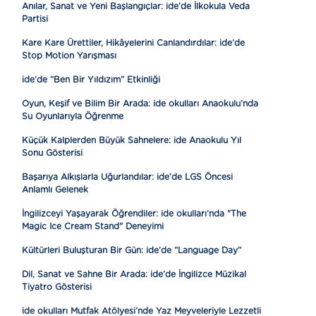
Anılar, Sanat ve Yeni Başlangıçlar: ide’de İlkokula Veda
Partisi
Kare Kare Ürettiler, Hikâyelerini Canlandırdılar: ide’de
Stop Motion Yarışması
ide’de “Ben Bir Yıldızım” Etkinliği
Oyun, Keşif ve Bilim Bir Arada: ide okulları Anaokulu’nda
Su Oyunlarıyla Öğrenme
Küçük Kalplerden Büyük Sahnelere: ide Anaokulu Yıl
Sonu Gösterisi
Başarıya Alkışlarla Uğurlandılar: ide’de LGS Öncesi
Anlamlı Gelenek
İngilizceyi Yaşayarak Öğrendiler: ide okulları’nda "The
Magic Ice Cream Stand" Deneyimi
Kültürleri Buluşturan Bir Gün: ide’de “Language Day”
Dil, Sanat ve Sahne Bir Arada: ide’de İngilizce Müzikal
Tiyatro Gösterisi
ide okulları Mutfak Atölyesi’nde Yaz Meyveleriyle Lezzetli