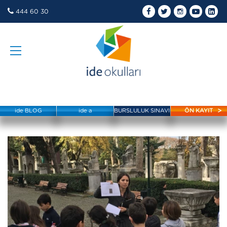
444 60 30
ide BLOG
ide a
BURSLULUK SINAVI
ÖN KAYIT