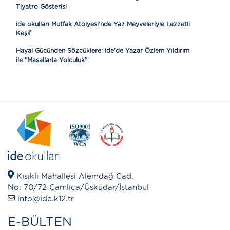
Tiyatro Gösterisi
ide okulları Mutfak Atölyesi’nde Yaz Meyveleriyle Lezzetli
Keşif
Hayal Gücünden Sözcüklere: ide’de Yazar Özlem Yıldırım
ile “Masallarla Yolculuk”
Kısıklı Mahallesi Alemdağ Cad.
No: 70/72 Çamlıca/Üsküdar/İstanbul
info@ide.k12.tr
E-BÜLTEN