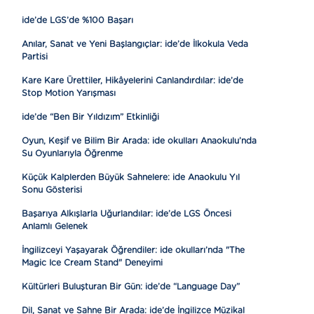
ide’de LGS’de %100 Başarı
Anılar, Sanat ve Yeni Başlangıçlar: ide’de İlkokula Veda
Partisi
Kare Kare Ürettiler, Hikâyelerini Canlandırdılar: ide’de
Stop Motion Yarışması
ide’de “Ben Bir Yıldızım” Etkinliği
Oyun, Keşif ve Bilim Bir Arada: ide okulları Anaokulu’nda
Su Oyunlarıyla Öğrenme
Küçük Kalplerden Büyük Sahnelere: ide Anaokulu Yıl
Sonu Gösterisi
Başarıya Alkışlarla Uğurlandılar: ide’de LGS Öncesi
Anlamlı Gelenek
İngilizceyi Yaşayarak Öğrendiler: ide okulları’nda "The
Magic Ice Cream Stand" Deneyimi
Kültürleri Buluşturan Bir Gün: ide’de “Language Day”
Dil, Sanat ve Sahne Bir Arada: ide’de İngilizce Müzikal