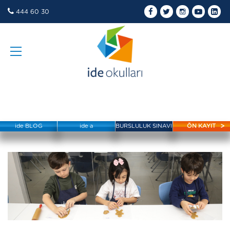
444 60 30
ide BLOG
ide a
BURSLULUK SINAVI
ÖN KAYIT