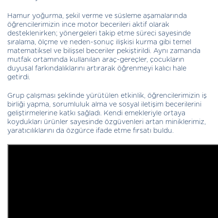
Hamur yoğurma, şekil verme ve süsleme aşamalarında
öğrencilerimizin ince motor becerileri aktif olarak
desteklenirken; yönergeleri takip etme süreci sayesinde
sıralama, ölçme ve neden-sonuç ilişkisi kurma gibi temel
matematiksel ve bilişsel beceriler pekiştirildi. Aynı zamanda
mutfak ortamında kullanılan araç-gereçler, çocukların
duyusal farkındalıklarını artırarak öğrenmeyi kalıcı hale
getirdi.
Grup çalışması şeklinde yürütülen etkinlik, öğrencilerimizin iş
birliği yapma, sorumluluk alma ve sosyal iletişim becerilerini
geliştirmelerine katkı sağladı. Kendi emekleriyle ortaya
koydukları ürünler sayesinde özgüvenleri artan miniklerimiz,
yaratıcılıklarını da özgürce ifade etme fırsatı buldu.