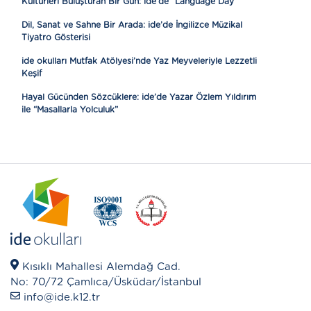
Kültürleri Buluşturan Bir Gün: ide’de “Language Day”
Dil, Sanat ve Sahne Bir Arada: ide’de İngilizce Müzikal
Tiyatro Gösterisi
ide okulları Mutfak Atölyesi’nde Yaz Meyveleriyle Lezzetli
Keşif
Hayal Gücünden Sözcüklere: ide’de Yazar Özlem Yıldırım
ile “Masallarla Yolculuk”
Kısıklı Mahallesi Alemdağ Cad.
No: 70/72 Çamlıca/Üsküdar/İstanbul
info@ide.k12.tr