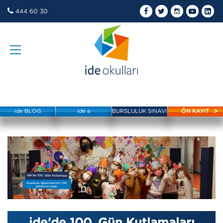
444 60 30
ide BLOG
ide a
BURSLULUK SINAVI
ÖN KAYIT
ide'de 100. Gün Kutlamaları