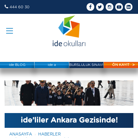
444 60 30
ide BLOG
ide a
BURSLULUK SINAVI
ÖN KAYIT
ide’liler Ankara Gezisinde!
ANASAYFA
HABERLER