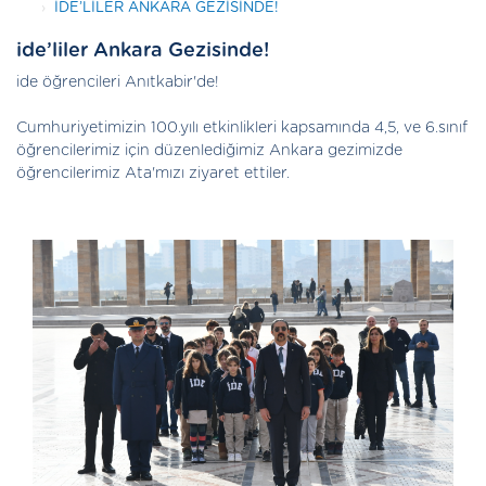
IDE’LILER ANKARA GEZISINDE!
ide’liler Ankara Gezisinde!
ide öğrencileri Anıtkabir'de!
Cumhuriyetimizin 100.yılı etkinlikleri kapsamında 4,5, ve 6.sınıf
öğrencilerimiz için düzenlediğimiz
Ankara
gezimizde
öğrencilerimiz Ata'mızı ziyaret ettiler.