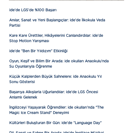
ide’de LGS’de %100 Başarı
Anılar, Sanat ve Yeni Başlangıçlar: ide’de İlkokula Veda
Partisi
Kare Kare Ürettiler, Hikâyelerini Canlandırdılar: ide’de
Stop Motion Yarışması
ide’de “Ben Bir Yıldızım” Etkinliği
Oyun, Keşif ve Bilim Bir Arada: ide okulları Anaokulu’nda
Su Oyunlarıyla Öğrenme
Küçük Kalplerden Büyük Sahnelere: ide Anaokulu Yıl
Sonu Gösterisi
Başarıya Alkışlarla Uğurlandılar: ide’de LGS Öncesi
Anlamlı Gelenek
İngilizceyi Yaşayarak Öğrendiler: ide okulları’nda "The
Magic Ice Cream Stand" Deneyimi
Kültürleri Buluşturan Bir Gün: ide’de “Language Day”
Dil, Sanat ve Sahne Bir Arada: ide’de İngilizce Müzikal