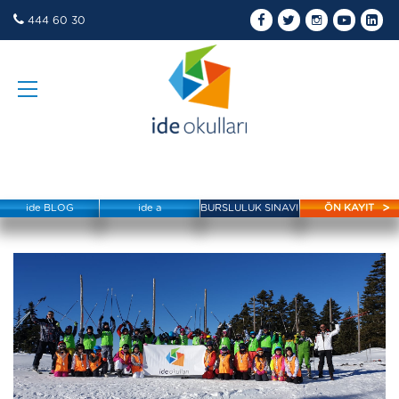
444 60 30
ide BLOG
ide a
BURSLULUK SINAVI
ÖN KAYIT