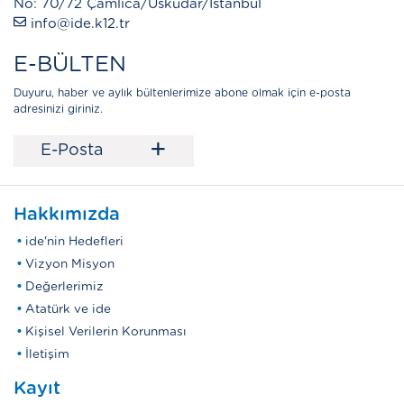
No: 70/72 Çamlıca/Üsküdar/İstanbul
info@ide.k12.tr
E-BÜLTEN
Duyuru, haber ve aylık bültenlerimize abone olmak için e-posta
adresinizi giriniz.
+
E-Posta
Hakkımızda
ide'nin Hedefleri
Vizyon Misyon
Değerlerimiz
Atatürk ve ide
Kişisel Verilerin Korunması
İletişim
Kayıt