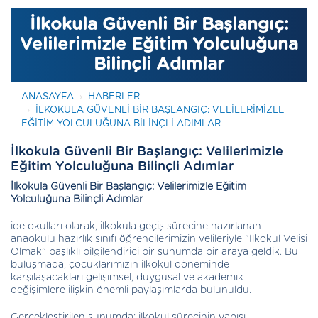
İlkokula Güvenli Bir Başlangıç:
Velilerimizle Eğitim Yolculuğuna
Bilinçli Adımlar
ANASAYFA
HABERLER
İLKOKULA GÜVENLI BIR BAŞLANGIÇ: VELILERIMIZLE
EĞITIM YOLCULUĞUNA BILINÇLI ADIMLAR
İlkokula Güvenli Bir Başlangıç: Velilerimizle
Eğitim Yolculuğuna Bilinçli Adımlar
İlkokula Güvenli Bir Başlangıç: Velilerimizle Eğitim
Yolculuğuna Bilinçli Adımlar
ide okulları olarak, ilkokula geçiş sürecine hazırlanan
anaokulu hazırlık sınıfı öğrencilerimizin velileriyle “İlkokul Velisi
Olmak” başlıklı bilgilendirici bir sunumda bir araya geldik. Bu
buluşmada, çocuklarımızın ilkokul döneminde
karşılaşacakları gelişimsel, duygusal ve akademik
değişimlere ilişkin önemli paylaşımlarda bulunuldu.
Gerçekleştirilen sunumda; ilkokul sürecinin yapısı,