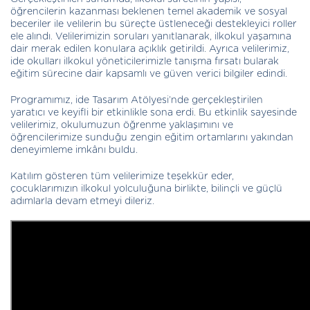
öğrencilerin kazanması beklenen temel akademik ve sosyal
beceriler ile velilerin bu süreçte üstleneceği destekleyici roller
ele alındı. Velilerimizin soruları yanıtlanarak, ilkokul yaşamına
dair merak edilen konulara açıklık getirildi. Ayrıca velilerimiz,
ide okulları ilkokul yöneticilerimizle tanışma fırsatı bularak
eğitim sürecine dair kapsamlı ve güven verici bilgiler edindi.
Programımız, ide Tasarım Atölyesi’nde gerçekleştirilen
yaratıcı ve keyifli bir etkinlikle sona erdi. Bu etkinlik sayesinde
velilerimiz, okulumuzun öğrenme yaklaşımını ve
öğrencilerimize sunduğu zengin eğitim ortamlarını yakından
deneyimleme imkânı buldu.
Katılım gösteren tüm velilerimize teşekkür eder,
çocuklarımızın ilkokul yolculuğuna birlikte, bilinçli ve güçlü
adımlarla devam etmeyi dileriz.