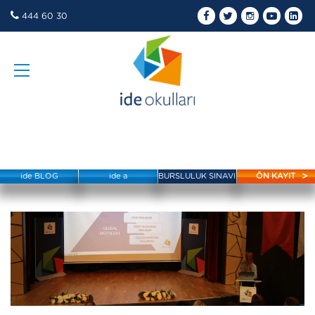
444 60 30
ide BLOG
ide a
BURSLULUK SINAVI
ÖN KAYIT