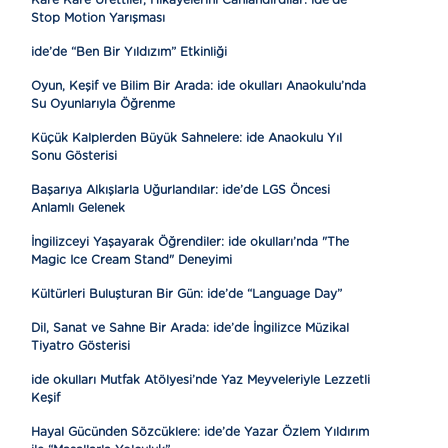
Kare Kare Ürettiler, Hikâyelerini Canlandırdılar: ide’de
Stop Motion Yarışması
ide’de “Ben Bir Yıldızım” Etkinliği
Oyun, Keşif ve Bilim Bir Arada: ide okulları Anaokulu’nda
Su Oyunlarıyla Öğrenme
Küçük Kalplerden Büyük Sahnelere: ide Anaokulu Yıl
Sonu Gösterisi
Başarıya Alkışlarla Uğurlandılar: ide’de LGS Öncesi
Anlamlı Gelenek
İngilizceyi Yaşayarak Öğrendiler: ide okulları’nda "The
Magic Ice Cream Stand" Deneyimi
Kültürleri Buluşturan Bir Gün: ide’de “Language Day”
Dil, Sanat ve Sahne Bir Arada: ide’de İngilizce Müzikal
Tiyatro Gösterisi
ide okulları Mutfak Atölyesi’nde Yaz Meyveleriyle Lezzetli
Keşif
Hayal Gücünden Sözcüklere: ide’de Yazar Özlem Yıldırım