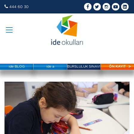
444 60 30
ide BLOG
ide a
BURSLULUK SINAVI
ÖN KAYIT