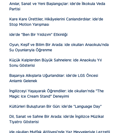
Anılar, Sanat ve Yeni Başlangıçlar: ide’de İlkokula Veda
Partisi
Kare Kare Ürettiler, Hikâyelerini Canlandırdılar: ide’de
Stop Motion Yarışması
ide’de “Ben Bir Yıldızım” Etkinliği
Oyun, Keşif ve Bilim Bir Arada: ide okulları Anaokulu’nda
Su Oyunlarıyla Öğrenme
Küçük Kalplerden Büyük Sahnelere: ide Anaokulu Yıl
Sonu Gösterisi
Başarıya Alkışlarla Uğurlandılar: ide’de LGS Öncesi
Anlamlı Gelenek
İngilizceyi Yaşayarak Öğrendiler: ide okulları’nda "The
Magic Ice Cream Stand" Deneyimi
Kültürleri Buluşturan Bir Gün: ide’de “Language Day”
Dil, Sanat ve Sahne Bir Arada: ide’de İngilizce Müzikal
Tiyatro Gösterisi
ide okulları Mutfak Atölyesi’nde Yaz Meyveleriyle Lezzetli