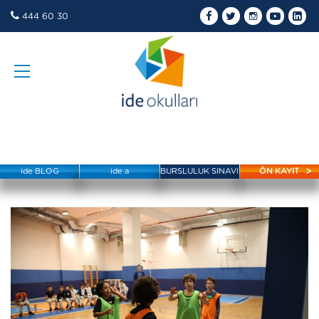
444 60 30
ide BLOG
ide a
BURSLULUK SINAVI
ÖN KAYIT